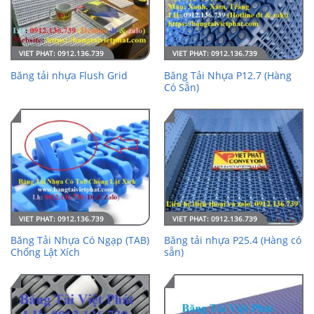
Băng Tải Nhựa P12.7 (Hàng
Băng tải nhựa Flush Grid
Có Sẵn)
Băng Tải Nhựa Có Ngạp (TAB)
Băng tải nhựa P25.4 (Hàng có
Chống Lật Xích
sẵn)