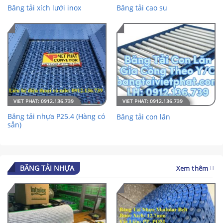
Băng tải xích lưới inox
Băng tải cao su
Băng tải nhựa P25.4 (Hàng có
Băng tải con lăn
sẵn)
BĂNG TẢI NHỰA
Xem thêm