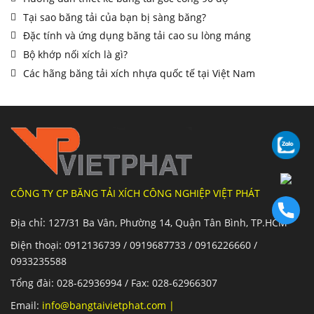
Tại sao băng tải của bạn bị sàng băng?
Đặc tính và ứng dụng băng tải cao su lòng máng
Bộ khớp nối xích là gì?
Các hãng băng tải xích nhựa quốc tế tại Việt Nam
CÔNG TY CP BĂNG TẢI XÍCH CÔNG NGHIỆP VIỆT PHÁT
Địa chỉ: 127/31 Ba Vân, Phường 14, Quận Tân Bình, TP.HCM
Điện thoại: 0912136739 / 0919687733 / 0916226660 /
0933235588
Tổng đài: 028-62936994 / Fax: 028-62966307
Email:
info@bangtaivietphat.com
|