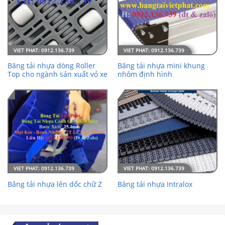
Băng tải nhựa dòng Roller
Băng tải nhựa mini khung
Top cho ngành sản xuất vỏ xe
nhôm định hình
Băng tải nhựa lên dốc chữ Z
Băng tải nhựa Intralox