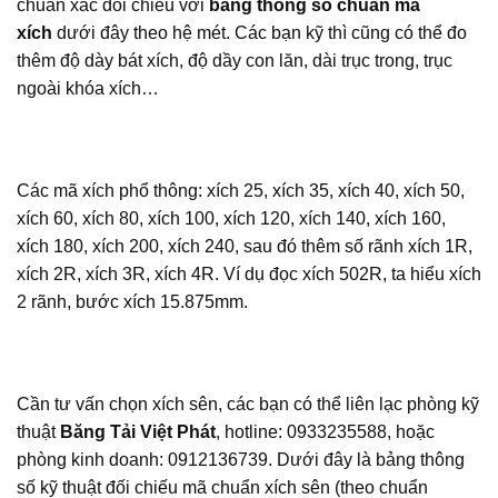
chuẩn xác đối chiếu với
bảng thông số chuẩn mã
xích
dưới đây theo hệ mét. Các bạn kỹ thì cũng có thể đo
thêm độ dày bát xích, độ dầy con lăn, dài trục trong, trục
ngoài khóa xích…
Các mã xích phổ thông:
xích 25, xích 35, xích 40, xích 50,
xích 60, xích 80, xích 100, xích 120, xích 140, xích 160,
xích 180, xích 200, xích 240
, sau đó thêm số rãnh xích 1R,
xích 2R, xích 3R, xích 4R. Ví dụ đọc xích 502R, ta hiểu xích
2 rãnh, bước xích 15.875mm.
Cần tư vấn chọn xích sên, các bạn có thể liên lạc phòng kỹ
thuật
Băng Tải Việt Phát
, hotline: 0933235588, hoặc
phòng kinh doanh: 0912136739. Dưới đây là bảng thông
số kỹ thuật đối chiếu mã chuẩn xích sên (theo chuẩn