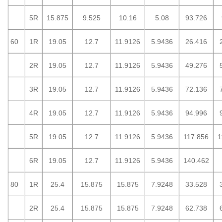
5R
15.875
9.525
10.16
5.08
93.726
60
1R
19.05
12.7
11.9126
5.9436
26.416
2R
19.05
12.7
11.9126
5.9436
49.276
3R
19.05
12.7
11.9126
5.9436
72.136
4R
19.05
12.7
11.9126
5.9436
94.996
5R
19.05
12.7
11.9126
5.9436
117.856
1
6R
19.05
12.7
11.9126
5.9436
140.462
80
1R
25.4
15.875
15.875
7.9248
33.528
2R
25.4
15.875
15.875
7.9248
62.738