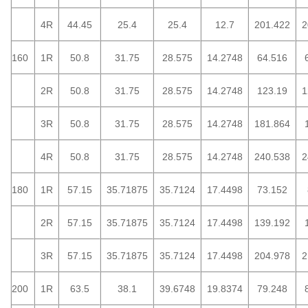
4R
44.45
25.4
25.4
12.7
201.422
2
160
1R
50.8
31.75
28.575
14.2748
64.516
2R
50.8
31.75
28.575
14.2748
123.19
1
3R
50.8
31.75
28.575
14.2748
181.864
4R
50.8
31.75
28.575
14.2748
240.538
2
180
1R
57.15
35.71875
35.7124
17.4498
73.152
2R
57.15
35.71875
35.7124
17.4498
139.192
3R
57.15
35.71875
35.7124
17.4498
204.978
2
200
1R
63.5
38.1
39.6748
19.8374
79.248