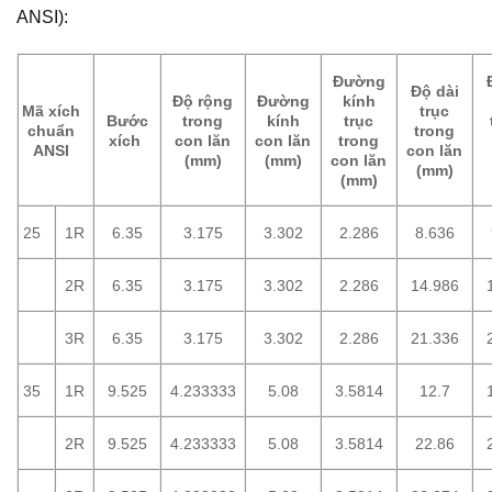
ANSI):
Đường
Độ dài
Độ rộng
Đường
kính
Mã xích
trục
Bước
trong
kính
trục
chuẩn
trong
xích
con lăn
con lăn
trong
ANSI
con lăn
(mm)
(mm)
con lăn
(mm)
(mm)
25
1R
6.35
3.175
3.302
2.286
8.636
2R
6.35
3.175
3.302
2.286
14.986
3R
6.35
3.175
3.302
2.286
21.336
35
1R
9.525
4.233333
5.08
3.5814
12.7
2R
9.525
4.233333
5.08
3.5814
22.86