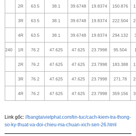
2R
63.5
38.1
39.6748
19.8374
150.876
1
3R
63.5
38.1
39.6748
19.8374
222.504
2
4R
63.5
38.1
39.6748
19.8374
294.132
240
1R
76.2
47.625
47.625
23.7998
95.504
2R
76.2
47.625
47.625
23.7998
183.388
1
3R
76.2
47.625
47.625
23.7998
271.78
2
4R
76.2
47.625
47.625
23.7998
359.156
3
Link gốc:
//bangtaivietphat.com/tin-tuc/cach-kiem-tra-thong-
so-ky-thuat-va-doi-chieu-ma-chuan-xich-sen-26.html