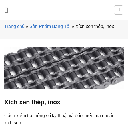
Skip
to
content
Trang chủ
»
Sản Phẩm Băng Tải
»
Xích xen thép, inox
Xích xen thép, inox
Cách kiểm tra thông số kỹ thuật và đối chiếu mã chuẩn
xích sên.