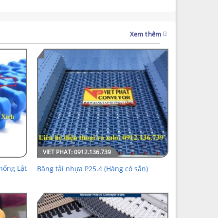
Xem thêm
hống Lật
Băng tải nhựa P25.4 (Hàng có sẵn)