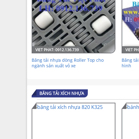
Băng tải nhựa dòng Roller Top cho
Băng tả
ngành sản xuất vỏ xe
hình
BĂNG TẢI XÍCH NHỰA