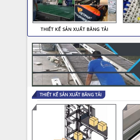
THIẾT KẾ SẢN XUẤT BĂNG TẢI
THIẾT KẾ SẢN XUẤT BĂNG TẢI