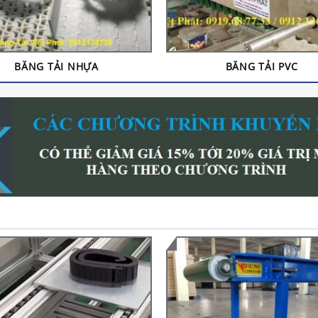
BĂNG TẢI NHỰA
BĂNG TẢI PVC