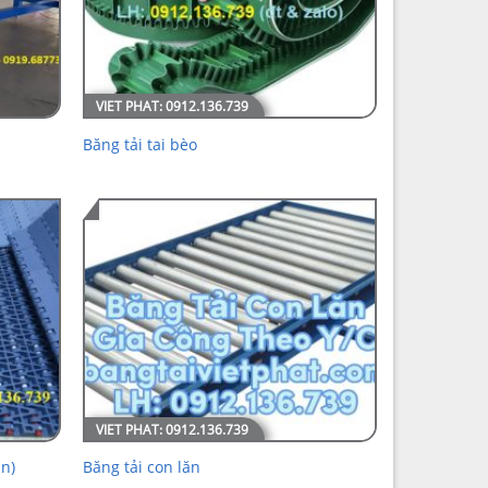
Băng tải tai bèo
n)
Băng tải con lăn