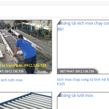
Xích Inox chạy cong từ tính hệ 
 xích lưới inox
K325