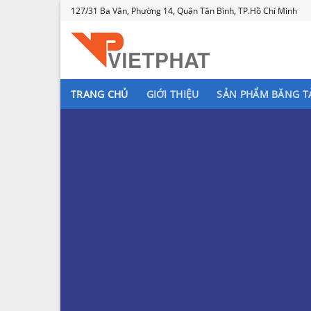
Skip
127/31 Ba Vân, Phường 14, Quận Tân Bình, TP.Hồ Chí Minh
to
content
TRANG CHỦ
GIỚI THIỆU
SẢN PHẨM BĂNG T