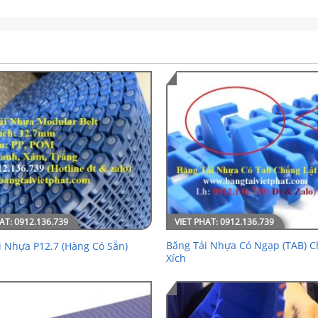
Băng Tải Nhựa Có Ngạp (TAB) C
i Nhựa P12.7 (Hàng Có Sẵn)
Xích