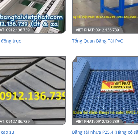
 đồng trục
Tổng Quan Băng Tải PVC
 cao su
Băng tải nhựa P25.4 (Hàng có sẵ