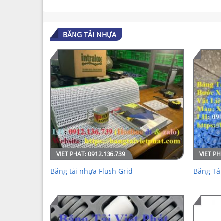
BĂNG TẢI NHỰA
Băng tải nhựa Flush Grid
Băng Tả