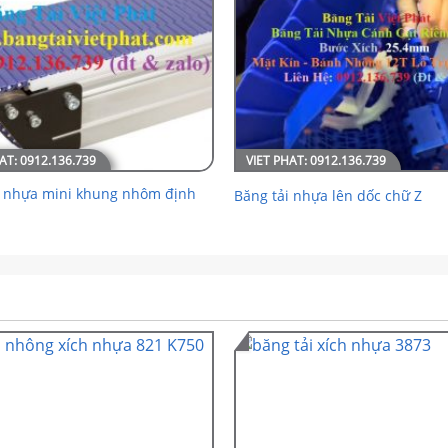
i nhựa mini khung nhôm định
Băng tải nhựa lên dốc chữ Z