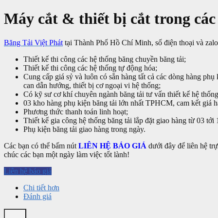
Máy cắt & thiết bị cắt trong các
Băng Tải Việt Phát
tại Thành Phố Hồ Chí Minh, số điện thoại và zal
Thiết kế thi công các hệ thống băng chuyền băng tải;
Thiết kế thi công các hệ thống tự động hóa;
Cung cấp giá sỷ và luôn có sẵn hàng tất cả các dòng hàng phụ k
can dẫn hướng, thiết bị cơ ngoại vi hệ thống;
Có kỹ sư cơ khí chuyên ngành băng tải tư vấn thiết kế hệ thống
03 kho hàng phụ kiện băng tải lớn nhất TPHCM, cam kết giá h
Phương thức thanh toán linh hoạt;
Thiết kế gia công hệ thống băng tải lắp đặt giao hàng từ 03 tới
Phụ kiện băng tải giao hàng trong ngày.
Các bạn có thể bấm nút
LIÊN HỆ BÁO GIÁ
dưới đây để liên hệ tr
chúc các bạn một ngày làm việc tốt lành!
Liên hệ báo giá
Chi tiết hơn
Đánh giá