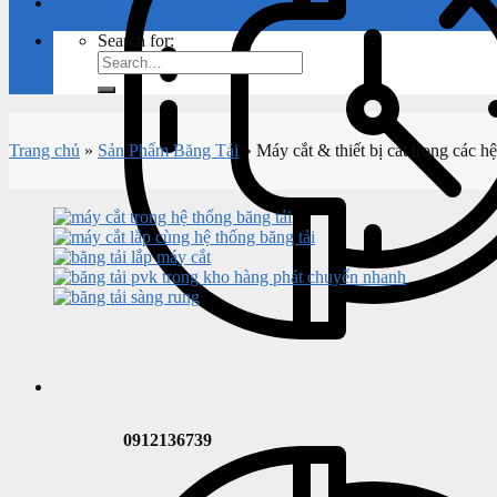
LIÊN HỆ
Search for:
Trang chủ
»
Sản Phẩm Băng Tải
»
Máy cắt & thiết bị cắt trong các h
0912136739