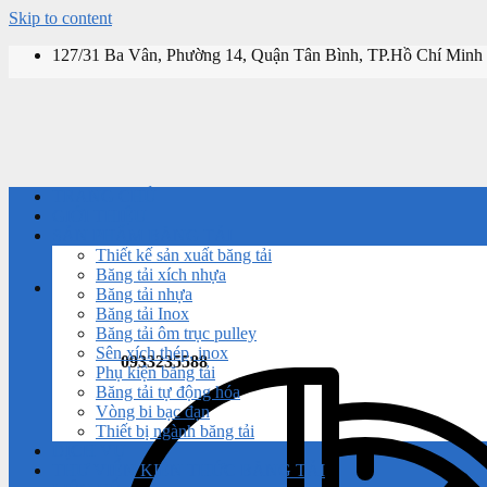
Skip to content
127/31 Ba Vân, Phường 14, Quận Tân Bình, TP.Hồ Chí Minh
TRANG CHỦ
GIỚI THIỆU
SẢN PHẨM BĂNG TẢI
Thiết kế sản xuất băng tải
Băng tải xích nhựa
Băng tải nhựa
Băng tải Inox
Băng tải ôm trục pulley
Sên xích thép, inox
0933235588
Phụ kiện băng tải
Băng tải tự động hóa
Vòng bi bạc đạn
Thiết bị ngành băng tải
DỊCH VỤ
THƯ VIỆN KIẾN THỨC BĂNG TẢI