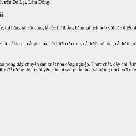
ính trên Đà Lạt, Lâm Đồng.
ải
sấy, thì băng tải cắt cũng là các hệ thống băng tải tích hợp với các thiết b
ải: cắt laser, cắt plasma, cắt lưỡi cưa tròn, cắt lưỡi cưa dẹt, cắt lưỡi
 trong dây chuyền sản xuất hoa công nghiệp. Thực chất, đây chỉ là thiế
fy để tương thích với yêu cầu tải sản phẩm hoa và tương thích với máy