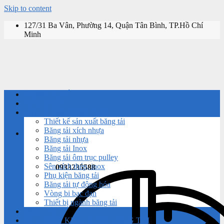
Skip to content
127/31 Ba Vân, Phường 14, Quận Tân Bình, TP.Hồ Chí
Minh
TRANG CHỦ
GIỚI THIỆU
SẢN PHẨM BĂNG TẢI
Thiết kế sản xuất băng tải
Băng tải xích nhựa
Băng tải nhựa
Băng tải Inox
Băng tải ôm trục pulley
Sên xích thép, inox
0933235588
Phụ kiện băng tải
Băng tải tự động hóa
Vòng bi bạc đạn
Thiết bị ngành băng tải
DỊCH VỤ
THƯ VIỆN KIẾN THỨC BĂNG TẢI