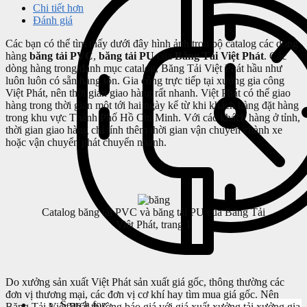
Chi tiết hơn
Đánh giá
Các bạn có thể tìm thấy dưới đây hình ảnh trọn bộ catalog các dòng
hàng
băng tải PVC
,
băng tải PU
của
Băng Tải Việt Phát
. Các
dòng hàng trong danh mục catalog, Băng Tải Việt Phát hầu như
luôn luôn có sẵn hàng tồn. Gia công trực tiếp tại xưởng gia công
Việt Phát, nên thời gian giao hàng rất nhanh. Việt Phát có thể giao
hàng trong thời gian một tới hai ngày kể từ khi khách hàng đặt hàng
trong khu vực Thành Phố Hồ Chí Minh. Với các khách hàng ở tỉnh,
thời gian giao hàng chỉ tính thêm thời gian vận chuyển chành xe
hoặc vận chuyển phát chuyển nhanh.
Catalog băng tải PVC và băng tải PU của Băng Tải
Việt Phát, trang 1
Do xưởng sản xuất Việt Phát sản xuất giá gốc, thông thường các
đơn vị thương mại, các đơn vị cơ khí hay tìm mua giá gốc. Nên
Search for:
Băng Tải Việt Phát thường báo giá với giá xuất xưởng tải xưởng gia