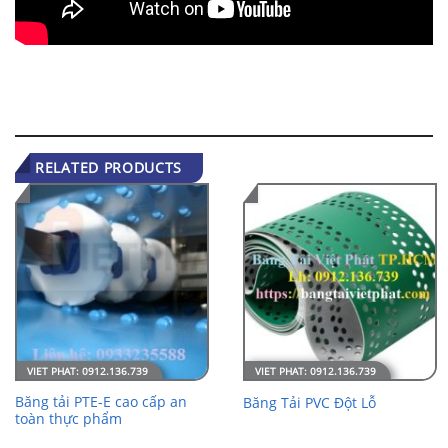
RELATED PRODUCTS
Băng tải PTE-E cao cấp an
Băng Tải PVC Đột Lỗ
toàn thực phẩm