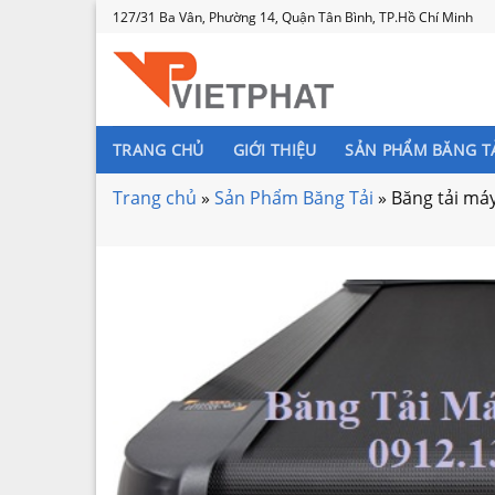
Skip
127/31 Ba Vân, Phường 14, Quận Tân Bình, TP.Hồ Chí Minh
to
content
TRANG CHỦ
GIỚI THIỆU
SẢN PHẨM BĂNG T
Trang chủ
»
Sản Phẩm Băng Tải
»
Băng tải má