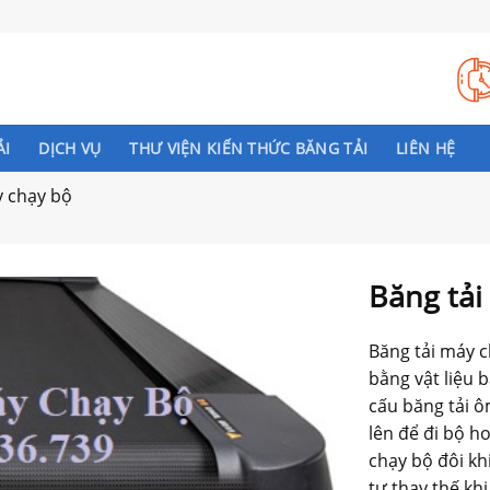
ẢI
DỊCH VỤ
THƯ VIỆN KIẾN THỨC BĂNG TẢI
LIÊN HỆ
y chạy bộ
Băng tải
Băng tải máy 
bằng vật liệu 
cấu băng tải ô
lên để đi bộ h
chạy bộ đôi khi
tự thay thế kh