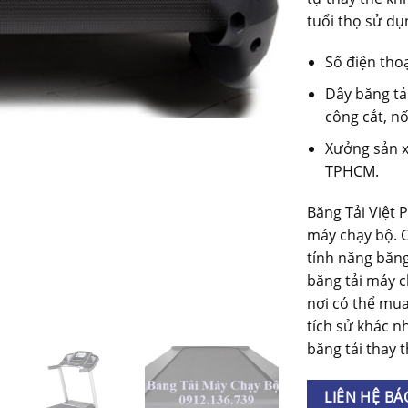
tuổi thọ sử dụ
Số điện thoạ
Dây băng tả
công cắt, nố
Xưởng sản x
TPHCM.
Băng Tải Việt P
máy chạy bộ. C
tính năng băng
băng tải máy c
nơi có thể mua
tích sử khác n
băng tải thay t
LIÊN HỆ BÁ