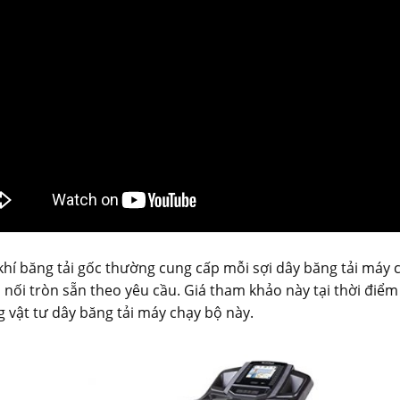
ơ khí băng tải gốc thường cung cấp mỗi sợi dây băng tải máy
nối tròn sẵn theo yêu cầu. Giá tham khảo này tại thời điểm 
g vật tư dây băng tải máy chạy bộ này.