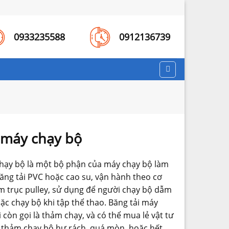
0933235588
0912136739
 máy chạy bộ
chạy bộ là một bộ phận của máy chạy bộ làm
băng tải PVC hoặc cao su, vận hành theo cơ
m trục pulley, sử dụng để người chạy bộ dẫm
oặc chạy bộ khi tập thể thao. Băng tải máy
 còn gọi là thảm chạy, và có thể mua lẻ vật tư
i thảm chạy bộ hư rách, quá mòn, hoặc hết