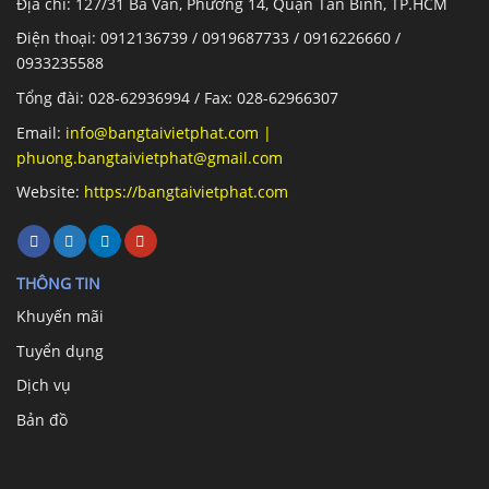
Địa chỉ: 127/31 Ba Vân, Phường 14, Quận Tân Bình, TP.HCM
Điện thoại: 0912136739 / 0919687733 / 0916226660 /
0933235588
Tổng đài: 028-62936994 / Fax: 028-62966307
Email:
info@bangtaivietphat.com
|
phuong.bangtaivietphat@gmail.com
Website:
https://bangtaivietphat.com
THÔNG TIN
Khuyến mãi
Tuyển dụng
Dịch vụ
Bản đồ