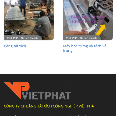
Máy bóc trứng và tách vỏ
Băng tải xích
trứng
CÔNG TY CP BĂNG TẢI XÍCH CÔNG NGHIỆP VIỆT PHÁT