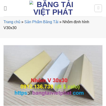
Skip
to
content
Trang chủ
»
Sản Phẩm Băng Tải
»
Nhôm định hình
V30x30