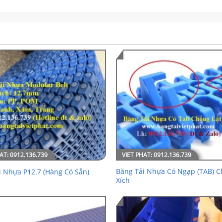
Băng Tải Nhựa Có Ngạp (TAB) C
i Nhựa P12.7 (Hàng Có Sẵn)
Xích