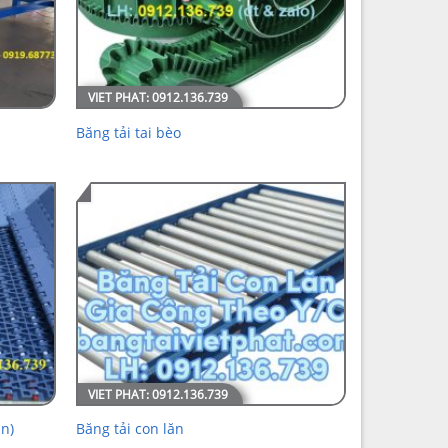
Băng tải tai bèo
n)
Băng tải con lăn