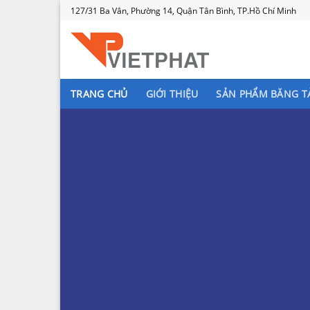
Skip
127/31 Ba Vân, Phường 14, Quận Tân Bình, TP.Hồ Chí Minh
to
content
TRANG CHỦ
GIỚI THIỆU
SẢN PHẨM BĂNG T