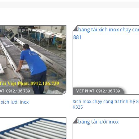
Xích Inox chạy cong từ tính hệ 
 xích lưới inox
K325