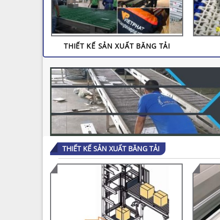
THIẾT KẾ SẢN XUẤT BĂNG TẢI
THIẾT KẾ SẢN XUẤT BĂNG TẢI