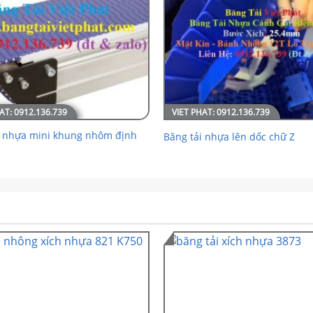
i nhựa mini khung nhôm định
Băng tải nhựa lên dốc chữ Z