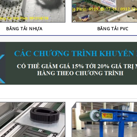
BĂNG TẢI NHỰA
BĂNG TẢI PVC