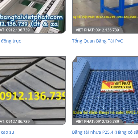
 đồng trục
Tổng Quan Băng Tải PVC
 cao su
Băng tải nhựa P25.4 (Hàng có sẵ