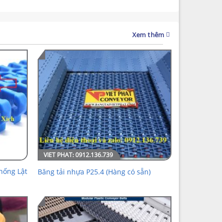
Xem thêm
hống Lật
Băng tải nhựa P25.4 (Hàng có sẵn)