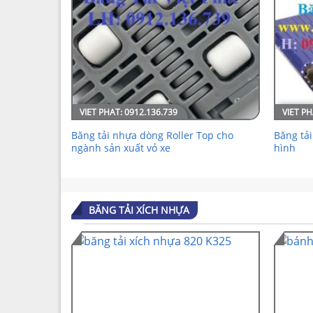
Băng tải nhựa dòng Roller Top cho
Băng tả
ngành sản xuất vỏ xe
hình
BĂNG TẢI XÍCH NHỰA