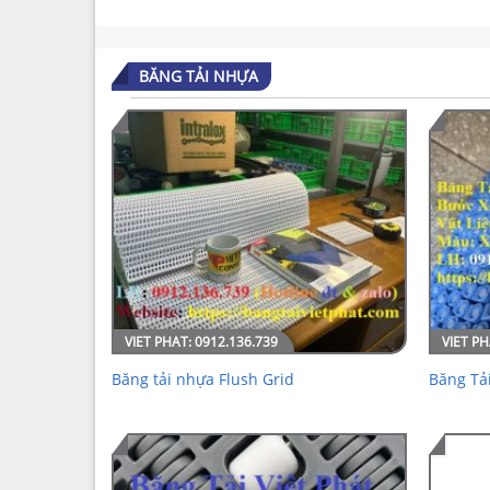
BĂNG TẢI NHỰA
Băng tải nhựa Flush Grid
Băng Tả