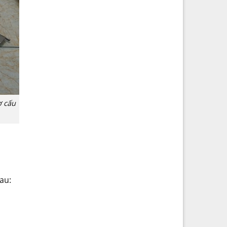
ơ cấu
au: