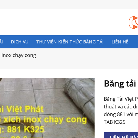
ẢI
DỊCH VỤ
THƯ VIỆN KIẾN THỨC BĂNG TẢI
LIÊN HỆ
h inox chạy cong
Băng tải
Băng Tải Việt P
thuật và các đ
dòng 881 với 
TAB K325.