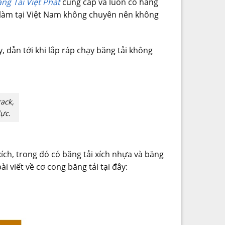
ng Tải Việt Phát
cung cấp và luôn có hàng
 làm tại Việt Nam không chuyên nên không
, dẫn tới khi lắp ráp chạy băng tải không
ack,
ực.
ích, trong đó có băng tải xích nhựa và băng
i viết về cơ cong băng tải tại đây: