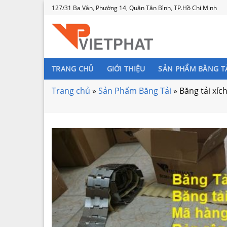
Skip
127/31 Ba Vân, Phường 14, Quận Tân Bình, TP.Hồ Chí Minh
to
content
TRANG CHỦ
GIỚI THIỆU
SẢN PHẨM BĂNG T
Trang chủ
»
Sản Phẩm Băng Tải
»
Băng tải xíc