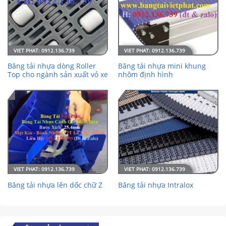
Băng tải nhựa dòng Roller
Băng tải nhựa mini khung
Top cho ngành sản xuất vỏ xe
nhôm định hình
Băng tải nhựa lên dốc chữ Z
Băng tải nhựa Intralox