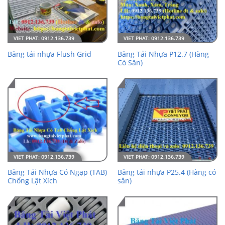
Băng Tải Nhựa P12.7 (Hàng
Băng tải nhựa Flush Grid
Có Sẵn)
Băng Tải Nhựa Có Ngạp (TAB)
Băng tải nhựa P25.4 (Hàng có
Chống Lật Xích
sẵn)