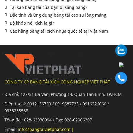
Tại sao băng tải của bạn bị sàng băng?
Đặc tính và ứng dụng băng tải cao su lòng máng
Bộ khớp nối xích là gì?
Các hãng băng tải xích nhựa quốc tế tại Việt Nam
CÔNG TY CP BĂNG TẢI XÍCH CÔNG NGHIỆP VIỆT PHÁT
Địa chỉ: 127/31 Ba Vân, Phường 14, Quận Tân Bình, TP.HCM
Điện thoại: 0912136739 / 0919687733 / 0916226660 /
0933235588
Tổng đài: 028-62936994 / Fax: 028-62966307
Email:
info@bangtaivietphat.com
|