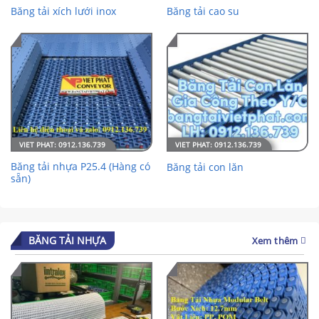
Băng tải xích lưới inox
Băng tải cao su
Băng tải nhựa P25.4 (Hàng có
Băng tải con lăn
sẵn)
BĂNG TẢI NHỰA
Xem thêm