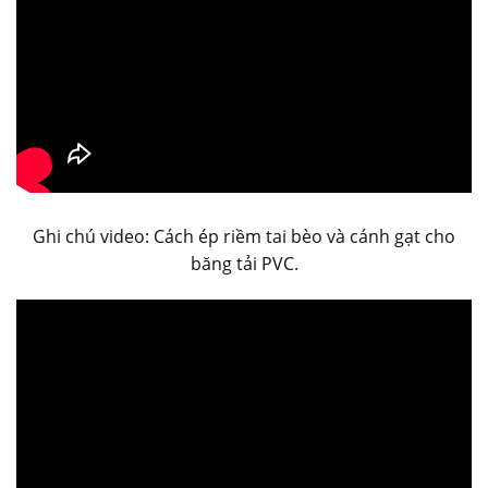
Ghi chú video: Cách ép riềm tai bèo và cánh gạt cho
băng tải PVC.