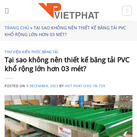
Skip
to
content
TRANG CHỦ
»
TẠI SAO KHÔNG NÊN THIẾT KẾ BĂNG TẢI PVC
KHỔ RỘNG LỚN HƠN 03 MÉT?
THƯ VIỆN KIẾN THỨC BĂNG TẢI
Tại sao không nên thiết kế băng tải PVC
khổ rộng lớn hơn 03 mét?
POSTED ON
9 DECEMBER, 2023
BY
VIET PHAT O9I2 I36 739