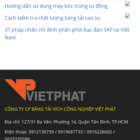
Hướng dẫn sử dụng máy bóc trứng tự động
Cách kiểm tra chất lượng băng tải cao su
37 pháp nhân chỉ định phân phối bạc đạn SKF tại Việt
Nam
CÔNG TY CP BĂNG TẢI XÍCH CÔNG NGHIỆP VIỆT PHÁT
Địa chỉ: 127/31 Ba Vân, Phường 14, Quận Tân Bình, TP.HCM
Điện thoại: 0912136739 / 0919687733 / 0916226660 /
0933235588