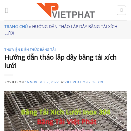
Skip
to
content
TRANG CHỦ
»
HƯỚNG DẪN THÁO LẮP DÂY BĂNG TẢI XÍCH
LƯỚI
THƯ VIỆN KIẾN THỨC BĂNG TẢI
Hướng dẫn tháo lắp dây băng tải xích
lưới
POSTED ON
16 NOVEMBER, 2022
BY
VIET PHAT O9I2 I36 739