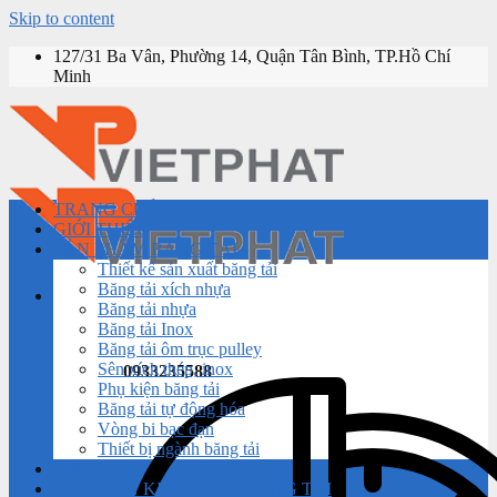
Skip to content
127/31 Ba Vân, Phường 14, Quận Tân Bình, TP.Hồ Chí
Minh
TRANG CHỦ
GIỚI THIỆU
SẢN PHẨM BĂNG TẢI
Thiết kế sản xuất băng tải
Băng tải xích nhựa
Băng tải nhựa
Băng tải Inox
Băng tải ôm trục pulley
Sên xích thép, inox
0933235588
Phụ kiện băng tải
Băng tải tự động hóa
Vòng bi bạc đạn
Thiết bị ngành băng tải
DỊCH VỤ
THƯ VIỆN KIẾN THỨC BĂNG TẢI