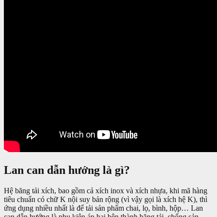
Lan can dẫn hướng là gì?
Hệ băng tải xích, bao gồm cả xích inox và xích nhựa, khi mã hàng
tiêu chuẩn có chữ K nội suy bản rộng (vì vậy gọi là xích hệ K), thì
ứng dụng nhiều nhất là để tải sản phẩm chai, lọ, bình, hộp… Lan
can dẫn hướng là phụ kiện áp hai bên thành băng tải, chống sản