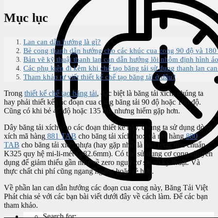
Mục lục
Lan can dẫn hướng là gì?
Bẻ cong thanh dẫn hướng cho các khúc cua cong 90 độ và 180
Bản vẽ kỹ thuật thanh lan can dẫn hướng lõi nhôm định hình á
Các phụ kiện đi kèm khi chế tạo băng tải sử dụng thanh lan ca
Tham khảo tư viết thiết kế chế tạo băng tải ở đâu?
Trong
thiết kế chế tạo băng tải
, đặc biệt là băng tải xích, chúng ta
hay phải thiết kế các đoạn cua cong băng tải 90 độ hoặc 180 độ.
Cũng có khi bẻ 45 độ hoặc 135 độ, nhưng hiếm gặp hơn.
Dây băng tải xích cho các đoạn thiết kế này, chúng ta sử dụng dòng
xích mã hàng
881 TAB
cho băng tải xích inox và mã hàng
880
TAB
cho băng tải xích nhựa (hay gặp nhất là bản rộng tiêu chuẩn
K325 quy hệ mi-li-mét là 82.6mm). Có thể sử dụng cơ cong chuyên
dụng để giảm thiểu gần như về zero nguy cơ sai số kỹ thuật. Và
thực chất chi phí cũng ngang ngang hoặc rẻ hơn.
Về phần lan can dẫn hướng các đoạn cua cong này, Băng Tải Việt
Phát chia sẻ với các bạn bài viết dưới đây về cách làm. Để các bạn
tham khảo.
Search for: