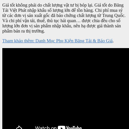
Giá tốt không phải do chất lượng vật tư bị bóp lại. Giá tốt do Băng
Tải Việt Phát nhập khẩu số lượng lớn để tồn hàng. Chi phí mua sỷ
từ các đơn vị sản xuất gốc đã bảo chứng chất lượng từ Trung Quốc.
Và chi phí vận tải, thuế, thủ tục hải quan… được chia đều cho số
lượng lớn đơn vị sản phẩm nhập khẩu, nên hạ được giá thành sản
phẩm bán ra thị trường.
Tham khảo thêm: Danh Mục Phụ Kiện Băng Tải & Báo Giá
.