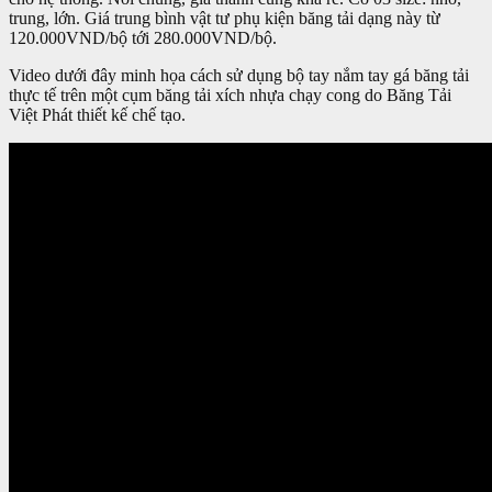
trung, lớn. Giá trung bình vật tư phụ kiện băng tải dạng này từ
120.000VND/bộ tới 280.000VND/bộ.
Video dưới đây minh họa cách sử dụng bộ tay nắm tay gá băng tải
thực tế trên một cụm băng tải xích nhựa chạy cong do Băng Tải
Việt Phát thiết kế chế tạo.