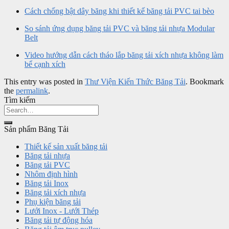
Cách chống bật dây băng khi thiết kế băng tải PVC tai bèo
So sánh ứng dụng băng tải PVC và băng tải nhựa Modular
Belt
Video hướng dẫn cách tháo lắp băng tải xích nhựa không làm
bể cạnh xích
This entry was posted in
Thư Viện Kiến Thức Băng Tải
. Bookmark
the
permalink
.
Tìm kiếm
Sản phẩm Băng Tải
Thiết kế sản xuất băng tải
Băng tải nhựa
Băng tải PVC
Nhôm định hình
Băng tải Inox
Băng tải xích nhựa
Phụ kiện băng tải
Lưới Inox - Lưới Thép
Băng tải tự động hóa