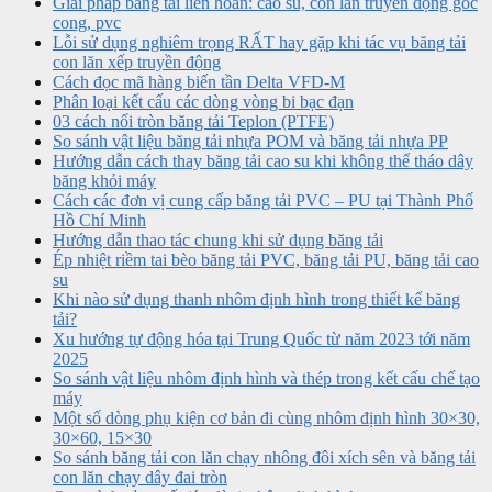
Giải pháp băng tải liên hoàn: cao su, con lăn truyền động góc
cong, pvc
Lỗi sử dụng nghiêm trọng RẤT hay gặp khi tác vụ băng tải
con lăn xếp truyền động
Cách đọc mã hàng biến tần Delta VFD-M
Phân loại kết cấu các dòng vòng bi bạc đạn
03 cách nối tròn băng tải Teplon (PTFE)
So sánh vật liệu băng tải nhựa POM và băng tải nhựa PP
Hướng dẫn cách thay băng tải cao su khi không thể tháo dây
băng khỏi máy
Cách các đơn vị cung cấp băng tải PVC – PU tại Thành Phố
Hồ Chí Minh
Hướng dẫn thao tác chung khi sử dụng băng tải
Ép nhiệt riềm tai bèo băng tải PVC, băng tải PU, băng tải cao
su
Khi nào sử dụng thanh nhôm định hình trong thiết kế băng
tải?
Xu hướng tự động hóa tại Trung Quốc từ năm 2023 tới năm
2025
So sánh vật liệu nhôm định hình và thép trong kết cấu chế tạo
máy
Một số dòng phụ kiện cơ bản đi cùng nhôm định hình 30×30,
30×60, 15×30
So sánh băng tải con lăn chạy nhông đôi xích sên và băng tải
con lăn chạy dây đai tròn