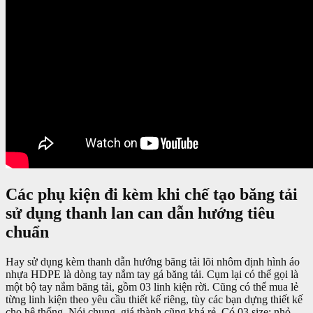
Các phụ kiện đi kèm khi chế tạo băng tải
sử dụng thanh lan can dẫn hướng tiêu
chuẩn
Hay sử dụng kèm thanh dẫn hướng băng tải lõi nhôm định hình áo
nhựa HDPE là dòng tay nắm tay gá băng tải. Cụm lại có thể gọi là
một bộ tay nắm băng tải, gồm 03 linh kiện rời. Cũng có thể mua lẻ
từng linh kiện theo yêu cầu thiết kế riêng, tùy các bạn dựng thiết kế
cho hệ thống. Nói chung, giá thành cũng khá rẻ. Có 03 size: nhỏ,