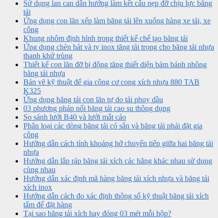
Sử dụng lan can dẫn hướng làm kết cấu nẹp đỡ chịu lực băng
tải
Ứng dụng con lăn xếp làm băng tải lên xuống hàng xe tải, xe
công
Khung nhôm định hình trong thiết kế chế tạo băng tải
Ứng dụng chèn bát và ty inox tăng tải trọng cho băng tải nhựa
thanh khử trùng
Thiết kế con lăn đỡ bị động tăng thiết diện bám bánh nhông
băng tải nhựa
Bản vẽ kỹ thuật để gia công cơ cong xích nhựa 880 TAB
K325
Ứng dụng băng tải con lăn tự do tải phuy dầu
03 phương pháp nối băng tải cao su thông dụng
So sánh lưới B40 và lưới mắt cáo
Phân loại các dòng băng tải có sẵn và băng tải phải đặt gia
công
Hướng dẫn cách tính khoảng hở chuyển tiếp giữa hai băng tải
nhựa
Hướng dẫn lắp ráp băng tải xích các hãng khác nhau sử dụng
cùng nhau
Hướng dẫn xác định mã hàng băng tải xích nhựa và băng tải
xích inox
Hướng dẫn cách đo xác định thông số kỹ thuật băng tải xích
tấm để đặt hàng
Tại sao băng tải xích hay đóng 03 mét mỗi hộp?