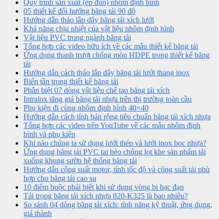
Quy trình sản xuất (ép đùn) nhôm định hình
05 thiết kế đổi hướng băng tải 90 độ
Hướng dẫn tháo lắp dây băng tải xích lưới
Khả năng chịu nhiệt của vật liệu nhôm định hình
Vật liệu PVC trong ngành băng tải
Tổng hợp các video hữu ích về các mẫu thiết kế băng tải
Ứng dụng thanh trượt chống mòn HDPE trong thiết kế băng
tải
Hướng dẫn cách tháo lắp dây băng tải lưới thang inox
Biến tần trong thiết kế băng tải
Phân biệt 07 dòng vật liệu chế tạo băng tải xích
Intralox tăng giá băng tải nhựa trên thị trường toàn cầu
Phụ kiện đi cùng nhôm định hình 40×40
Hướng dẫn cách tính bản rộng tiêu chuẩn băng tải xích nhựa
Tổng hợp các video trên YouTube về các mẫu nhôm định
hình và phụ kiện
Khi nào chúng ta sử dụng lưới thép và lưới inox bọc nhựa?
Ứng dụng băng tải PVC tai bèo chống lọt khe sản phẩm tải
xuống khung sườn hệ thống băng tải
Hướng dẫn công suất motor, tính tốc độ và công suất tải phù
hợp cho băng tải cao su
10 điểm buộc phải biết khi sử dụng vòng bi bạc đạn
Tải trọng băng tải xích nhựa 820-K325 là bao nhiêu?
So sánh 04 dòng băng tải xích: tính năng kỹ thuật, ứng dụng,
giá thành