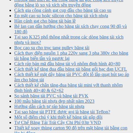
động bằng lò xo và xích sên truyền động
Cách gia công cánh gạt cụp đầu cho băng tải cao su
Ép mặt cao su hoặc silicon cho băng tải xích nhựa
Hàn cánh gạt cho băng tải bản lề
Bẻ lan can dẫn hướng cho băng tải xích chạy cong 90 độ và
180 độ
Tại sao K325 phổ thông nhất trong các dòng băng tải xích
nhựa và inox?
Bọc cao su cho trục tang pulley băng tải
Cách thay điện nguồn 1 pha 220v sang 3 pha 380v cho băng
tải bằng biến tần và ngược lại
Cách ráp bản mã đầu băng tải vô nhôm định hình 40×80
Cách thiết kế tăng đua đầu băng tải bằng gối bạc đạn UCFL
Cách thiết kế mặt dây băng tải PVC đột lỗ lắp quạt hút tạo áp
âm cho băng tải
Cách thiết kế chân tăng-đua băng tải mini với thanh nhôm
định hình 40×40 & 62×62
So sánh băng tải PVC và băng tải PVK
100 mẫu băng tải nhựa đẹp nhất năm 2023
Hướng dẫn cách tự ráp băng tải nhựa
Tại sao băng tải PTFE được gọi là băng tải Teflon?
Một số điểm chú ý khi thiết kế băng tải gập đôi
Tự Chế Băng Tải Trái Cây Chi Phí 03tr VND
Thiết kế xoay thùng carton 90 độ trên mặt băng tải bằng con