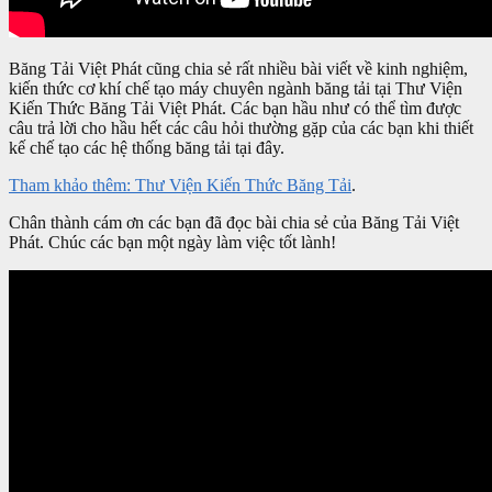
Băng Tải Việt Phát cũng chia sẻ rất nhiều bài viết về kinh nghiệm,
kiến thức cơ khí chế tạo máy chuyên ngành băng tải tại Thư Viện
Kiến Thức Băng Tải Việt Phát. Các bạn hầu như có thể tìm được
câu trả lời cho hầu hết các câu hỏi thường gặp của các bạn khi thiết
kế chế tạo các hệ thống băng tải tại đây.
Tham khảo thêm: Thư Viện Kiến Thức Băng Tải
.
Chân thành cám ơn các bạn đã đọc bài chia sẻ của Băng Tải Việt
Phát. Chúc các bạn một ngày làm việc tốt lành!