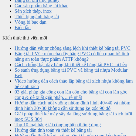
Băng tải ôm trục pulley
Các sản phẩm băng tải khác
Sên xích thép, inox
Thiết bị ngành băng tải
Vòng bi bạc đạn
Biến tần
Kiến thức thư viện mới
Hướng dẫn vật tư chống sàng lệch khi thiết kế băng tải PVC
Băng tải PVC: màu của dây băng PVC có liên quan tới tính
năng an toàn thực phẩm ATTP không?
Cách chống bật dây băng khi thiết kế băng tải PVC tai bèo
So sánh ứng dụng băng tải PVC và băng tải nhựa Modular
Belt
Video hướng dẫn cách tháo lắp băng tải xích nhựa không làm
bể cạnh xích
03 giải pháp gia công con lăn côn cho băng tải con lăn góc
cong & đề xuất giải pháp… rẻ nhất
Hướng dẫn cách nối vuông nhôm định hình 40×40 và nhôm
định hình 30×30 không cần sử dụng ke góc 90 độ
Giải pháp thiết kế máy sấy đa tầng sử dụng băng tải xích lưới
inox SUS 304
Top 10 loại băng tải công nghiệp thông dụng
Hướng dẫn tính toán và thiết kế băng tải
Hướng dẫn thiết kế gia công băng tải góc cong kéo truyền