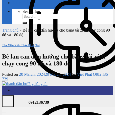
LIÊN HỆ
Search for:
Trang chủ
»
Bẻ lan can dẫn hướng cho băng tải xích chạy cong 90
độ và 180 độ
Thư Viện Kiến Thức Băng Tải
Bẻ lan can dẫn hướng cho băng tải xích
chạy cong 90 độ và 180 độ
Posted on
20 March, 2024
20 March, 2024
by
Viet Phat O9I2 I36
739
20
Mar
0912136739