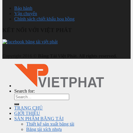
Bảo hành
Vận chuyển
Chính sách chiết khấu hoa hồng
KẾT NỐI VỚI VIỆT PHÁT
Copyright 2016 ©
Băng Tải Việt Phát. All rights reserved.
Search for:
TRANG CHỦ
GIỚI THIỆU
SẢN PHẨM BĂNG TẢI
Thiết kế sản xuất băng tải
Băng tải xích nhựa