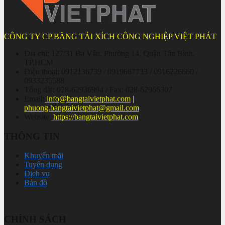
CÔNG TY CP BĂNG TẢI XÍCH CÔNG NGHIỆP VIỆT PHÁT
Địa chỉ: 127/31 Ba Vân, Phường 14, Quận Tân Bình,
TP.HCM
Điện thoại: 0912136739 / 0919687733 / 0916226660 /
0933235588
Tổng đài: 028-62936994 / Fax: 028-62966307
Email:
info@bangtaivietphat.com
|
phuong.bangtaivietphat@gmail.com
Website:
https://bangtaivietphat.com
THÔNG TIN
Khuyến mãi
Tuyển dụng
Dịch vụ
Bản đồ
CHÍNH SÁCH