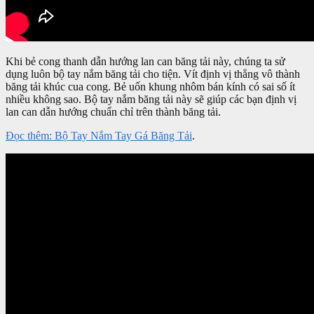
Khi bẻ cong thanh dẫn hướng lan can băng tải này, chúng ta sử
dụng luôn bộ tay nắm băng tải cho tiện. Vít định vị thẳng vô thành
băng tải khúc cua cong. Bẻ uốn khung nhôm bán kính có sai số ít
nhiều không sao. Bộ tay nắm băng tải này sẽ giúp các bạn định vị
lan can dẫn hướng chuẩn chỉ trên thành băng tải.
Đọc thêm: Bộ Tay Nắm Tay Gá Băng Tải
.