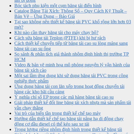
lăn bị động
Bóc tách phụ kiện một cụm băng tải điển hình
Catalog Băng Tải Xích: Thông Số – Quy Cách Kỹ Thuật –
Bản Vẽ – Ứng Dụng – Báo Giá
Tại sao không nên thiết kế băng tải PVC khổ rộng lớn hơn 03
mét?
Khi nào cần thay băng tải cho máy chạy bộ?
Cách sửa băng tải Teplon (PTFE) khi bị hư rách
Cách thiết kế chuyển tiếp từ băng tải cao su lòng máng sang
băng tải cao su ống
So sánh & phân tích giá thành nhôm định hình thị trường TP
HCM
Video & bản vẽ minh họa mô phỏng nguyên lý vận hành của
băng tải xích cào
Một sai lầm ứng dụng khi sử dụng băng tải PVC trong công
nghiệp thực phẩm
Ứng dụng băng tải con lăn xếp trong hoạt động chuyển tải
hàng các kho bãi cầu cảng
Ý nghĩa chỉ số EP trong các mã hàng băng tải cao su
Giải pháp thiết kế đổi line băng tải xích nhựa mà sản phẩm tải
vẫn chạy thẳng
Vai trò của biến tần trong thiết kế chế tạo máy
Hướng dẫn thiết kế chế tạo băng tải nâng hạ di động chạy
động cơ dầu diesel có thể kéo sau xe tải
Trọng lượng riêng nhôm định hình trong thiết kế băng tải