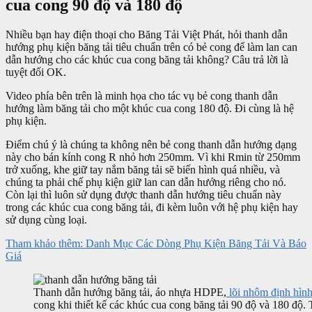
cua cong 90 độ và 180 độ
Nhiều bạn hay điện thoại cho Băng Tải Việt Phát, hỏi thanh dẫn
hướng phụ kiện băng tải tiêu chuẩn trên có bẻ cong để làm lan can
dẫn hướng cho các khúc cua cong băng tải không? Câu trả lời là
tuyệt đối OK.
Video phía bên trên là minh họa cho tác vụ bẻ cong thanh dẫn
hướng làm băng tải cho một khúc cua cong 180 độ. Đi cùng là hệ
phụ kiện.
Điểm chú ý là chúng ta không nên bẻ cong thanh dẫn hướng dạng
này cho bán kính cong R nhỏ hơn 250mm. Vì khi Rmin từ 250mm
trở xuống, khe giữ tay nắm băng tải sẽ biến hình quá nhiều, và
chúng ta phải chế phụ kiện giữ lan can dẫn hướng riêng cho nó.
Còn lại thì luôn sử dụng được thanh dẫn hướng tiêu chuẩn này
trong các khúc cua cong băng tải, đi kèm luôn với hệ phụ kiện hay
sử dụng cùng loại.
Tham khảo thêm: Danh Mục Các Dòng Phụ Kiện Băng Tải Và Báo
Giá
Thanh dẫn hướng băng tải, áo nhựa HDPE,
lõi nhôm định hìn
cong khi thiết kế các khúc cua cong băng tải 90 độ và 180 độ