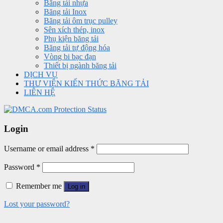
Băng tải nhựa
Băng tải Inox
Băng tải ôm trục pulley
Sên xích thép, inox
Phụ kiện băng tải
Băng tải tự động hóa
Vòng bi bạc đạn
Thiết bị ngành băng tải
DỊCH VỤ
THƯ VIỆN KIẾN THỨC BĂNG TẢI
LIÊN HỆ
Login
Username or email address
*
Password
*
Remember me
Log in
Lost your password?