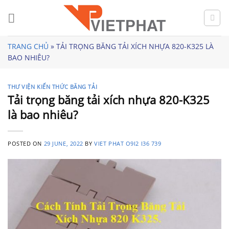
Skip
to
content
TRANG CHỦ
»
TẢI TRỌNG BĂNG TẢI XÍCH NHỰA 820-K325 LÀ
BAO NHIÊU?
THƯ VIỆN KIẾN THỨC BĂNG TẢI
Tải trọng băng tải xích nhựa 820-K325
là bao nhiêu?
POSTED ON
29 JUNE, 2022
BY
VIET PHAT O9I2 I36 739