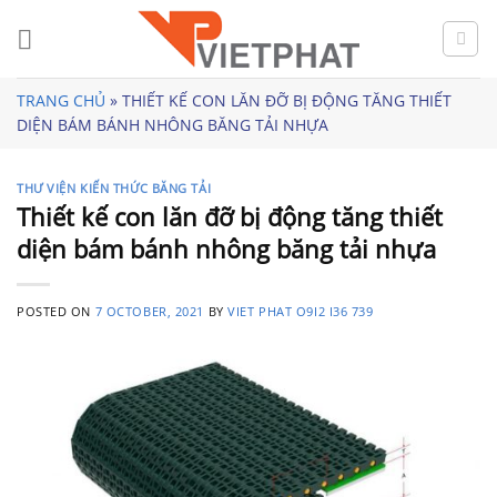
Skip
to
content
TRANG CHỦ
»
THIẾT KẾ CON LĂN ĐỠ BỊ ĐỘNG TĂNG THIẾT
DIỆN BÁM BÁNH NHÔNG BĂNG TẢI NHỰA
THƯ VIỆN KIẾN THỨC BĂNG TẢI
Thiết kế con lăn đỡ bị động tăng thiết
diện bám bánh nhông băng tải nhựa
POSTED ON
7 OCTOBER, 2021
BY
VIET PHAT O9I2 I36 739