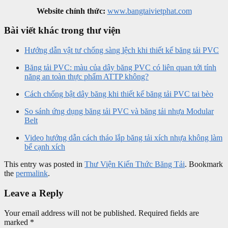
Website chính thức:
www.bangtaivietphat.com
Bài viết khác trong thư viện
Hướng dẫn vật tư chống sàng lệch khi thiết kế băng tải PVC
Băng tải PVC: màu của dây băng PVC có liên quan tới tính
năng an toàn thực phẩm ATTP không?
Cách chống bật dây băng khi thiết kế băng tải PVC tai bèo
So sánh ứng dụng băng tải PVC và băng tải nhựa Modular
Belt
Video hướng dẫn cách tháo lắp băng tải xích nhựa không làm
bể cạnh xích
This entry was posted in
Thư Viện Kiến Thức Băng Tải
. Bookmark
the
permalink
.
Leave a Reply
Your email address will not be published.
Required fields are
marked
*