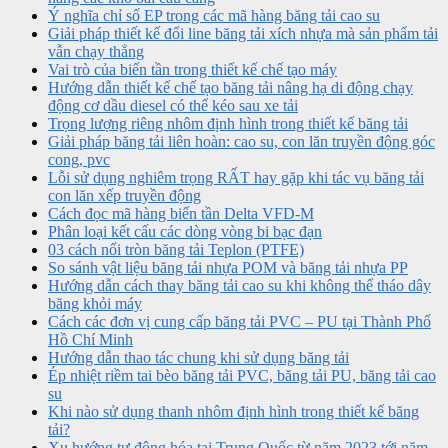
Ý nghĩa chỉ số EP trong các mã hàng băng tải cao su
Giải pháp thiết kế đổi line băng tải xích nhựa mà sản phẩm tải
vẫn chạy thẳng
Vai trò của biến tần trong thiết kế chế tạo máy
Hướng dẫn thiết kế chế tạo băng tải nâng hạ di động chạy
động cơ dầu diesel có thể kéo sau xe tải
Trọng lượng riêng nhôm định hình trong thiết kế băng tải
Giải pháp băng tải liên hoàn: cao su, con lăn truyền động góc
cong, pvc
Lỗi sử dụng nghiêm trọng RẤT hay gặp khi tác vụ băng tải
con lăn xếp truyền động
Cách đọc mã hàng biến tần Delta VFD-M
Phân loại kết cấu các dòng vòng bi bạc đạn
03 cách nối tròn băng tải Teplon (PTFE)
So sánh vật liệu băng tải nhựa POM và băng tải nhựa PP
Hướng dẫn cách thay băng tải cao su khi không thể tháo dây
băng khỏi máy
Cách các đơn vị cung cấp băng tải PVC – PU tại Thành Phố
Hồ Chí Minh
Hướng dẫn thao tác chung khi sử dụng băng tải
Ép nhiệt riềm tai bèo băng tải PVC, băng tải PU, băng tải cao
su
Khi nào sử dụng thanh nhôm định hình trong thiết kế băng
tải?
Xu hướng tự động hóa tại Trung Quốc từ năm 2023 tới năm