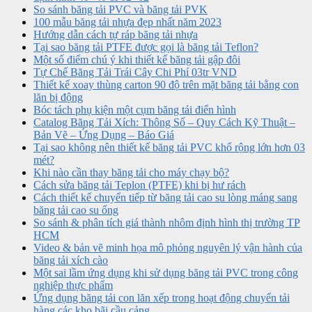
So sánh băng tải PVC và băng tải PVK
100 mẫu băng tải nhựa đẹp nhất năm 2023
Hướng dẫn cách tự ráp băng tải nhựa
Tại sao băng tải PTFE được gọi là băng tải Teflon?
Một số điểm chú ý khi thiết kế băng tải gập đôi
Tự Chế Băng Tải Trái Cây Chi Phí 03tr VND
Thiết kế xoay thùng carton 90 độ trên mặt băng tải bằng con
lăn bị động
Bóc tách phụ kiện một cụm băng tải điển hình
Catalog Băng Tải Xích: Thông Số – Quy Cách Kỹ Thuật –
Bản Vẽ – Ứng Dụng – Báo Giá
Tại sao không nên thiết kế băng tải PVC khổ rộng lớn hơn 03
mét?
Khi nào cần thay băng tải cho máy chạy bộ?
Cách sửa băng tải Teplon (PTFE) khi bị hư rách
Cách thiết kế chuyển tiếp từ băng tải cao su lòng máng sang
băng tải cao su ống
So sánh & phân tích giá thành nhôm định hình thị trường TP
HCM
Video & bản vẽ minh họa mô phỏng nguyên lý vận hành của
băng tải xích cào
Một sai lầm ứng dụng khi sử dụng băng tải PVC trong công
nghiệp thực phẩm
Ứng dụng băng tải con lăn xếp trong hoạt động chuyển tải
hàng các kho bãi cầu cảng