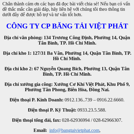
Chân thành cám ơn các bạn đã đọc bài viết chia sẻ! Nếu bạn có vấn
đề thắc mắc cần giải đáp, hãy liên hệ với chúng tôi theo thông tin
dưới đây để được hỗ trợ và tư vấn tốt hơn.
CÔNG TY CP
BĂNG TẢI
VIỆT PHÁT
Địa chỉ văn phòng: 134 Trương Công Định, Phường 14, Quận
Tân Bình, TP. Hồ Chí Minh.
Địa chỉ kho 1: 127/31 Ba Vân, Phường 14, Quận Tân Bình, TP.
Hồ Chí Minh.
Địa chỉ kho 2: 67 Nguyễn Quang Bích, Phường 13, Quận Tân
Bình, TP. Hồ Chí Minh.
Địa chỉ xưởng gia công: Xưởng Cơ Khí Việt Phát, Khu Phố 9,
Phường Tân Phong, Biên Hòa, Đồng Nai.
Điện thoại P. Kinh Doanh:
0912.136..739 – 0916.22.6660.
Điện thoại P. Kỹ Thuật:
0933.23.5.588.
Điện thoại tổng đài, fax:
028-62936994 / 028-62966307.
Email:
info@bangtaivietphat.com
,