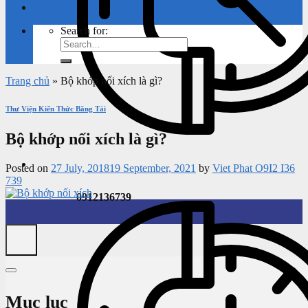
LIÊN HỆ
Search for:
Trang chủ
»
Bộ khớp nối xích là gì?
Thư Viện Kiến Thức Băng Tải
Bộ khớp nối xích là gì?
Posted on
27 July, 2018
19 September, 2021
by
Viet Phat O9I2 I36
739
0912136739
27
Jul
Mục lục