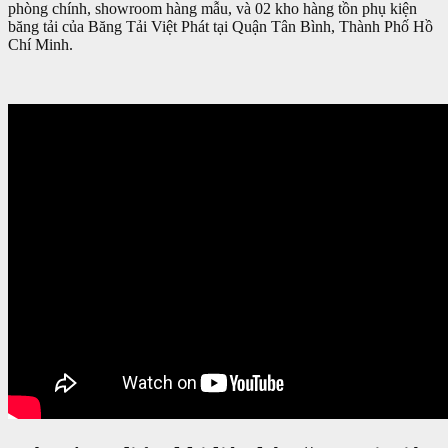
phòng chính, showroom hàng mẫu, và 02 kho hàng tồn phụ kiện
băng tải của Băng Tải Việt Phát tại Quận Tân Bình, Thành Phố Hồ
Chí Minh.