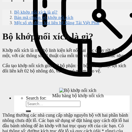
Bộ khớp nối xích là gì?
Bản mã chuẩn bộ khớp nối xích
Một số ưu điểm khi liên hệ Băng Tải Việt Phát
Bộ khớp nối xích là gì?
Khớp nối xích là một bộ linh kiện kết nối hai trục quay rời thành
một, với các thông số kỹ thuật của mỗi trục vô ra có thể khác nhau.
Cấu tạo khớp nối xích gồm 03 bộ phận: 02 bộ nhông, một sợi xích
đôi liên kết 02 bộ nhông đó, và hộp vỏ nhôm bảo vệ.
Mẫu hàng bộ khớp nối xích
Search for:
Thông thường các nhà cung cấp nhập nguyên bộ với hai phần bánh
nhông chưa đột lỗ. Các bạn sử dụng sẽ đặt hàng quy cách đột lỗ hai
đầu bánh nhông để ăn khớp với hai trục quay rời của các bạn. Có
hai thông số: đường kích trục đột lỗ và quy cách (dài * rộng) của