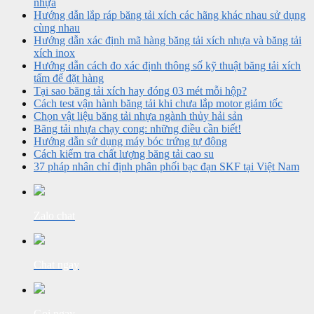
nhựa
Hướng dẫn lắp ráp băng tải xích các hãng khác nhau sử dụng
cùng nhau
Hướng dẫn xác định mã hàng băng tải xích nhựa và băng tải
xích inox
Hướng dẫn cách đo xác định thông số kỹ thuật băng tải xích
tấm để đặt hàng
Tại sao băng tải xích hay đóng 03 mét mỗi hộp?
Cách test vận hành băng tải khi chưa lắp motor giảm tốc
Chọn vật liệu băng tải nhựa ngành thủy hải sản
Băng tải nhựa chạy cong: những điều cần biết!
Hướng dẫn sử dụng máy bóc trứng tự động
Cách kiểm tra chất lượng băng tải cao su
37 pháp nhân chỉ định phân phối bạc đạn SKF tại Việt Nam
Zalo chat
Chat ngay
Gọi ngay