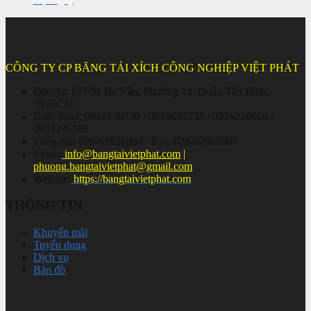
CÔNG TY CP BĂNG TẢI XÍCH CÔNG NGHIỆP VIỆT PHÁT
Địa chỉ: 127/31 Ba Vân, Phường 14, Quận Tân Bình,
TP.HCM
Điện thoại: 0912136739 / 0919687733 / 0916226660 /
0933235588
Tổng đài: 028-62936994 / Fax: 028-62966307
Email:
info@bangtaivietphat.com
|
phuong.bangtaivietphat@gmail.com
Website:
https://bangtaivietphat.com
THÔNG TIN
Khuyến mãi
Tuyển dụng
Dịch vụ
Bản đồ