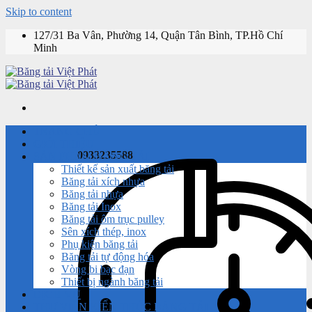
Skip to content
127/31 Ba Vân, Phường 14, Quận Tân Bình, TP.Hồ Chí
Minh
TRANG CHỦ
GIỚI THIỆU
0933235588
SẢN PHẨM BĂNG TẢI
Thiết kế sản xuất băng tải
Băng tải xích nhựa
Băng tải nhựa
Băng tải Inox
Băng tải ôm trục pulley
Sên xích thép, inox
Phụ kiện băng tải
Băng tải tự động hóa
Vòng bi bạc đạn
Thiết bị ngành băng tải
DỊCH VỤ
THƯ VIỆN KIẾN THỨC BĂNG TẢI