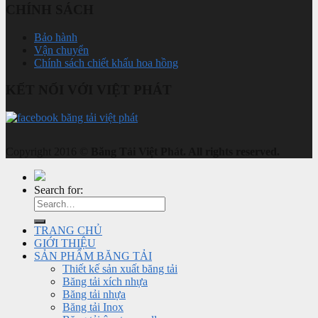
CHÍNH SÁCH
Bảo hành
Vận chuyển
Chính sách chiết khấu hoa hồng
KẾT NỐI VỚI VIỆT PHÁT
Copyright 2016 ©
Băng Tải Việt Phát. All rights reserved.
Search for:
TRANG CHỦ
GIỚI THIỆU
SẢN PHẨM BĂNG TẢI
Thiết kế sản xuất băng tải
Băng tải xích nhựa
Băng tải nhựa
Băng tải Inox