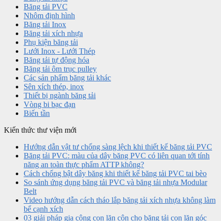
Băng tải PVC
Nhôm định hình
Băng tải Inox
Băng tải xích nhựa
Phụ kiện băng tải
Lưới Inox - Lưới Thép
Băng tải tự động hóa
Băng tải ôm trục pulley
Các sản phẩm băng tải khác
Sên xích thép, inox
Thiết bị ngành băng tải
Vòng bi bạc đạn
Biến tần
Kiến thức thư viện mới
Hướng dẫn vật tư chống sàng lệch khi thiết kế băng tải PVC
Băng tải PVC: màu của dây băng PVC có liên quan tới tính
năng an toàn thực phẩm ATTP không?
Cách chống bật dây băng khi thiết kế băng tải PVC tai bèo
So sánh ứng dụng băng tải PVC và băng tải nhựa Modular
Belt
Video hướng dẫn cách tháo lắp băng tải xích nhựa không làm
bể cạnh xích
03 giải pháp gia công con lăn côn cho băng tải con lăn góc