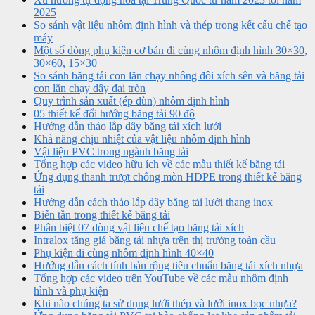
2025
So sánh vật liệu nhôm định hình và thép trong kết cấu chế tạo
máy
Một số dòng phụ kiện cơ bản đi cùng nhôm định hình 30×30,
30×60, 15×30
So sánh băng tải con lăn chạy nhông đôi xích sên và băng tải
con lăn chạy dây đai tròn
Quy trình sản xuất (ép đùn) nhôm định hình
05 thiết kế đổi hướng băng tải 90 độ
Hướng dẫn tháo lắp dây băng tải xích lưới
Khả năng chịu nhiệt của vật liệu nhôm định hình
Vật liệu PVC trong ngành băng tải
Tổng hợp các video hữu ích về các mẫu thiết kế băng tải
Ứng dụng thanh trượt chống mòn HDPE trong thiết kế băng
tải
Hướng dẫn cách tháo lắp dây băng tải lưới thang inox
Biến tần trong thiết kế băng tải
Phân biệt 07 dòng vật liệu chế tạo băng tải xích
Intralox tăng giá băng tải nhựa trên thị trường toàn cầu
Phụ kiện đi cùng nhôm định hình 40×40
Hướng dẫn cách tính bản rộng tiêu chuẩn băng tải xích nhựa
Tổng hợp các video trên YouTube về các mẫu nhôm định
hình và phụ kiện
Khi nào chúng ta sử dụng lưới thép và lưới inox bọc nhựa?