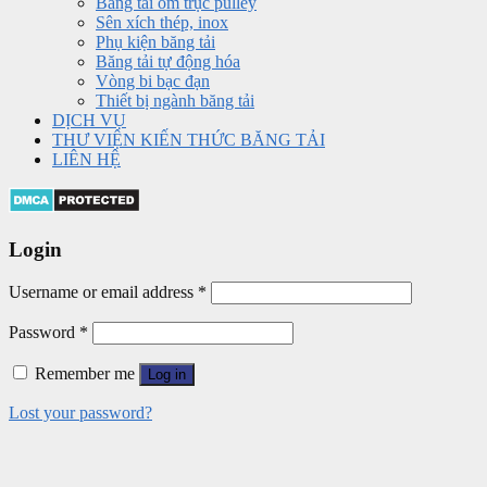
Băng tải ôm trục pulley
Sên xích thép, inox
Phụ kiện băng tải
Băng tải tự động hóa
Vòng bi bạc đạn
Thiết bị ngành băng tải
DỊCH VỤ
THƯ VIỆN KIẾN THỨC BĂNG TẢI
LIÊN HỆ
Login
Username or email address
*
Password
*
Remember me
Log in
Lost your password?