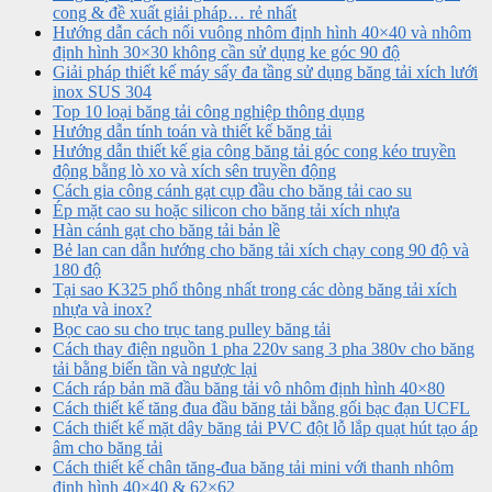
cong & đề xuất giải pháp… rẻ nhất
Hướng dẫn cách nối vuông nhôm định hình 40×40 và nhôm
định hình 30×30 không cần sử dụng ke góc 90 độ
Giải pháp thiết kế máy sấy đa tầng sử dụng băng tải xích lưới
inox SUS 304
Top 10 loại băng tải công nghiệp thông dụng
Hướng dẫn tính toán và thiết kế băng tải
Hướng dẫn thiết kế gia công băng tải góc cong kéo truyền
động bằng lò xo và xích sên truyền động
Cách gia công cánh gạt cụp đầu cho băng tải cao su
Ép mặt cao su hoặc silicon cho băng tải xích nhựa
Hàn cánh gạt cho băng tải bản lề
Bẻ lan can dẫn hướng cho băng tải xích chạy cong 90 độ và
180 độ
Tại sao K325 phổ thông nhất trong các dòng băng tải xích
nhựa và inox?
Bọc cao su cho trục tang pulley băng tải
Cách thay điện nguồn 1 pha 220v sang 3 pha 380v cho băng
tải bằng biến tần và ngược lại
Cách ráp bản mã đầu băng tải vô nhôm định hình 40×80
Cách thiết kế tăng đua đầu băng tải bằng gối bạc đạn UCFL
Cách thiết kế mặt dây băng tải PVC đột lỗ lắp quạt hút tạo áp
âm cho băng tải
Cách thiết kế chân tăng-đua băng tải mini với thanh nhôm
định hình 40×40 & 62×62