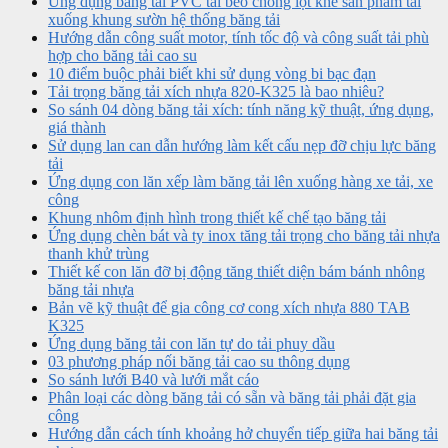
Ứng dụng băng tải PVC tai bèo chống lọt khe sản phẩm tải
xuống khung sườn hệ thống băng tải
Hướng dẫn công suất motor, tính tốc độ và công suất tải phù
hợp cho băng tải cao su
10 điểm buộc phải biết khi sử dụng vòng bi bạc đạn
Tải trọng băng tải xích nhựa 820-K325 là bao nhiêu?
So sánh 04 dòng băng tải xích: tính năng kỹ thuật, ứng dụng,
giá thành
Sử dụng lan can dẫn hướng làm kết cấu nẹp đỡ chịu lực băng
tải
Ứng dụng con lăn xếp làm băng tải lên xuống hàng xe tải, xe
công
Khung nhôm định hình trong thiết kế chế tạo băng tải
Ứng dụng chèn bát và ty inox tăng tải trọng cho băng tải nhựa
thanh khử trùng
Thiết kế con lăn đỡ bị động tăng thiết diện bám bánh nhông
băng tải nhựa
Bản vẽ kỹ thuật để gia công cơ cong xích nhựa 880 TAB
K325
Ứng dụng băng tải con lăn tự do tải phuy dầu
03 phương pháp nối băng tải cao su thông dụng
So sánh lưới B40 và lưới mắt cáo
Phân loại các dòng băng tải có sẵn và băng tải phải đặt gia
công
Hướng dẫn cách tính khoảng hở chuyển tiếp giữa hai băng tải