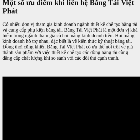
Một số ưu điểm khi liên hệ Băng Tải Việt
Phát
Có nhiều đơn vị tham gia kinh doanh ngành thiết kế chế tạo băng tải
và cung cấp phụ kiện băng tải. Băng Tải Việt Phát là một đơn vị khá
hiếm trong ngành tham gia cả hai mảng kinh doanh trên. Hai mảng
kinh doanh hỗ trợ nhau, đặc biệt là về kiến thức kỹ thuật băng tải.
Đồng thời cũng khiến Băng Tải Việt Phát có ưu thế nổi trội về giá
thành sản phẩm với việc thiết kế chế tạo các dòng băng tải cùng
đẳng cấp chất lượng khi so sánh với các đối thủ cạnh tranh.