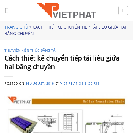
Skip
to
content
TRANG CHỦ
»
CÁCH THIẾT KẾ CHUYỂN TIẾP TẢI LIỆU GIỮA HAI
BĂNG CHUYỀN
THƯ VIỆN KIẾN THỨC BĂNG TẢI
Cách thiết kế chuyển tiếp tải liệu giữa
hai băng chuyền
POSTED ON
14 AUGUST, 2018
BY
VIET PHAT O9I2 I36 739