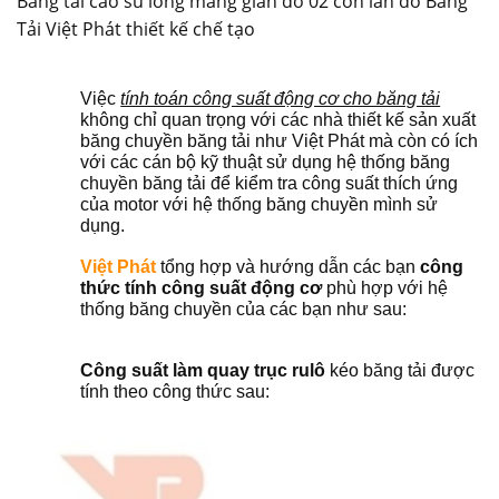
Băng tải cao su lòng máng giàn đỡ 02 con lăn do Băng
Tải Việt Phát thiết kế chế tạo
Việc
tính toán công suất động cơ cho băng tải
không chỉ quan trọng với các nhà thiết kế sản xuất
băng chuyền băng tải như Việt Phát mà còn có ích
với các cán bộ kỹ thuật sử dụng hệ thống băng
chuyền băng tải để kiểm tra công suất thích ứng
của motor với hệ thống băng chuyền mình sử
dụng.
Việt Phát
tổng hợp và hướng dẫn các bạn
công
thức tính công suất động cơ
phù hợp với hệ
thống băng chuyền của các bạn như sau:
Công suất l
à
m quay trục rulô
kéo băng tải được
tính theo công t
h
ức sa
u
: