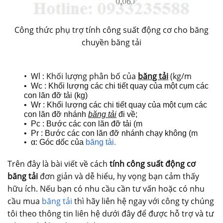
Công thức phụ trợ tính công suất động cơ cho băng
chuyền băng tải
•
W
l :
K
hối l
ượ
ng phân bố của
băng t
ả
i
(kg/
m
•
W
c :
Kh
ối l
ư
ợ
ng các c
h
i t
i
ết quay
c
ủa
m
ột c
ụ
m các
con
l
ăn đỡ
t
ải (kg
)
•
W
r :
K
hối l
ư
ợ
ng các c
h
i t
i
ết quay
c
ủa
m
ột c
ụ
m các
con
l
ăn đỡ nhánh
b
ă
ng tải
đ
i về;
•
Pc :
Bư
ớ
c các con lăn đỡ
t
ải (
m
•
Pr :
Bư
ớ
c các con lăn đỡ nhánh chạy không (
m
• α
: Góc
d
ốc của
băng t
ả
i.
Trên đây là bài viết về cách
tính công suất động cơ
băng tải
đơn giản và dễ hiểu, hy vọng bạn cảm thấy
hữu ích. Nếu bạn có nhu cầu cần tư vấn hoặc có nhu
cầu mua
băng tải
thì hãy liên hệ ngay với công ty chúng
tôi theo thông tin liên hệ dưới đây để được hỗ trợ và tư