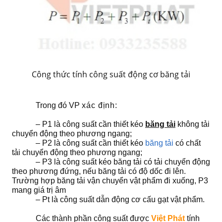
Công thức tính công suất động cơ băng tải
Trong đó VP
xác định:
–
P
1 là công s
u
ất
c
ần thi
ế
t kéo
băng tải
không tải
chu
y
ển động theo phư
ơ
ng
ngang;
– P2 là công su
ấ
t cần th
i
ết kéo
b
ăng t
ả
i
c
ó chất
t
ải c
h
uyển động theo phư
ơ
ng ngang;
– P3 là công suất kéo băng tải có t
ả
i chuyển động
theo phư
ơ
ng đứng, nếu băng tải có độ dốc đi lên.
Trường hợp bă
n
g tải
v
ận chuyển vật p
h
ẩm đi xuống, P3
m
ang giá t
r
ị â
m
– Pt là công s
u
ất dẫn
động cơ cấu gạt vật p
hẩ
m.
Các thành
p
hần công s
u
ất đư
ợ
c
Việt Phát
tính