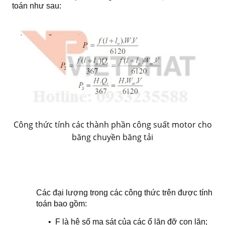
toán như sa
u
:
Công thức tính các thành phần công suất motor cho
băng chuyền băng tải
Các đại l
ư
ợ
ng trong các công thức trên được tính
toán bao gồ
m:
• F là hệ số ma sát c
ủ
a các ổ lăn đỡ c
o
n
l
ăn;