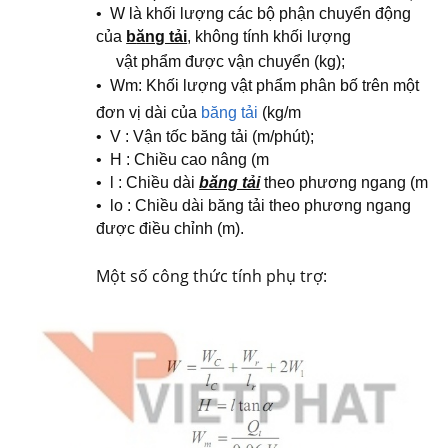
•
W là khối l
ư
ợng các bộ
p
hận chuyển động
của
b
ă
ng tải
, không tính khối
lư
ợ
ng
vật phẩm đư
ợ
c vận chu
y
ển (kg);
•
Wm
:
K
hối l
ư
ợ
ng v
ậ
t p
h
ẩm phân bố trên
m
ột
đơn vị dài c
ủ
a
băng tải
(kg/
m
•
V : Vận tốc băng tải (
m
/phút);
•
H : Chiều cao nâng (
m
•
l : Chiều dài
băng tải
th
e
o ph
ư
ơ
ng ngang (
m
•
lo : Chiều dài
b
ăng
t
ải theo p
hư
ơ
ng ngang
đư
ợ
c điều ch
ỉ
nh (
m
).
Một số công t
h
ức tính phụ
t
rợ: