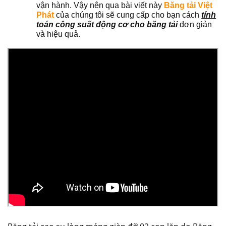
vận hành. Vậy nên qua bài viết này
Băng tải Việt
Phát
của chúng tôi sẽ cung cấp cho bạn cách
tính
toán công suất động cơ cho băng tải
đơn giản
và hiệu quả.