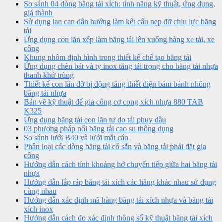
So sánh 04 dòng băng tải xích: tính năng kỹ thuật, ứng dụng,
giá thành
Sử dụng lan can dẫn hướng làm kết cấu nẹp đỡ chịu lực băng
tải
Ứng dụng con lăn xếp làm băng tải lên xuống hàng xe tải, xe
công
Khung nhôm định hình trong thiết kế chế tạo băng tải
Ứng dụng chèn bát và ty inox tăng tải trọng cho băng tải nhựa
thanh khử trùng
Thiết kế con lăn đỡ bị động tăng thiết diện bám bánh nhông
băng tải nhựa
Bản vẽ kỹ thuật để gia công cơ cong xích nhựa 880 TAB
K325
Ứng dụng băng tải con lăn tự do tải phuy dầu
03 phương pháp nối băng tải cao su thông dụng
So sánh lưới B40 và lưới mắt cáo
Phân loại các dòng băng tải có sẵn và băng tải phải đặt gia
công
Hướng dẫn cách tính khoảng hở chuyển tiếp giữa hai băng tải
nhựa
Hướng dẫn lắp ráp băng tải xích các hãng khác nhau sử dụng
cùng nhau
Hướng dẫn xác định mã hàng băng tải xích nhựa và băng tải
xích inox
Hướng dẫn cách đo xác định thông số kỹ thuật băng tải xích