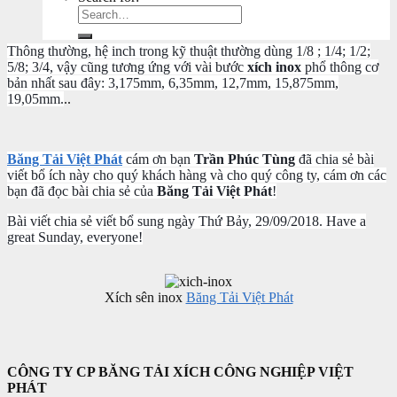
Thông thường, hệ inch trong kỹ thuật thường dùng 1/8 ; 1/4; 1/2;
5/8; 3/4, vậy cũng tương ứng với vài bước
xích inox
phổ thông cơ
bản nhất sau đây: 3,175mm, 6,35mm, 12,7mm, 15,875mm,
19,05mm.
..
Băng Tải Việt Phát
cám ơn bạn
Trần Phúc Tùng
đã chia sẻ bài
viết bổ ích này cho quý khách hàng và cho quý công ty, cám ơn các
bạn đã đọc bài chia sẻ của
Băng Tải Việt Phát
!
Bài viết chia sẻ viết bổ sung ngày Thứ Bảy, 29/09/2018. Have a
great Sunday, everyone!
Xích sên inox
Băng Tải Việt Phát
CÔNG TY CP BĂNG TẢI XÍCH CÔNG NGHIỆP VIỆT
PHÁT