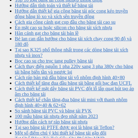
Hướng dẫn tính toán và thiết kế băng tải
Hướng dẫn thiết kế gia công băng tải góc cong kéo truyền
động bằng lò xo và xích sên truyền động
Cách gia công cánh gạt cụp đầu cho băng tải cao su
Ép mặt cao su hoặc silicon cho băng tải xích nhựa
Hàn cánh gạt cho băng tải bản lề
Bẻ lan can dẫn hướng cho băng tải xích chạy cong 90 độ và
180 độ
Tại sao K325 phổ thông nhất trong các dòng băng tải xích
nhựa và inox?
Bọc cao su cho trục tang pulley băng tải
Cách thay điện nguồn 1 pha 220v sang 3 pha 380v cho băng
tải bằng biến tần và ngược lại
Cách ráp bản mã đầu băng tải vô nhôm định hình 40×80
Cách thiết kế tăng đua đầu băng tải bằng gối bạc đạn UCFL
Cách thiết kế mặt dây băng tải PVC đột lỗ lắp quạt hút tạo áp
âm cho băng tải
Cách thiết kế chân tăng-đua băng tải mini với thanh nhôm
định hình 40×40 & 62×62
So sánh băng tải PVC và băng tải PVK
100 mẫu băng tải nhựa đẹp nhất năm 2023
Hướng dẫn cách tự ráp băng tải nhựa
Tại sao băng tải PTFE được gọi là băng tải Teflon?
Một số điểm chú ý khi thiết kế băng tải gập đôi