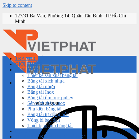
Skip to content
127/31 Ba Vân, Phường 14, Quận Tân Bình, TP.Hồ Chí
Minh
TRANG CHỦ
GIỚI THIỆU
SẢN PHẨM BĂNG TẢI
Thiết kế sản xuất băng tải
Băng tải xích nhựa
Băng tải nhựa
Băng tải Inox
Băng tải ôm trục pulley
Sên xích thép, inox
0933235588
Phụ kiện băng tải
Băng tải tự động hóa
Vòng bi bạc đạn
Thiết bị ngành băng tải
DỊCH VỤ
THƯ VIỆN KIẾN THỨC BĂNG TẢI