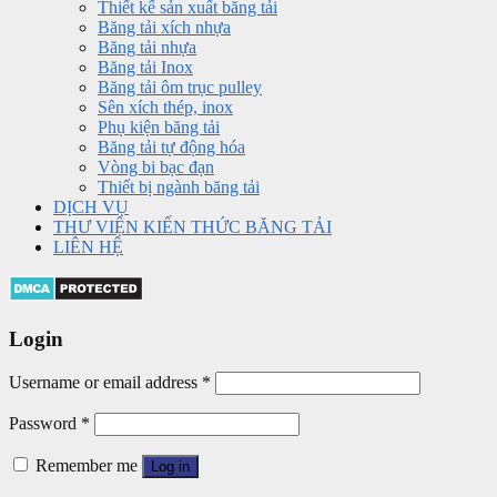
Thiết kế sản xuất băng tải
Băng tải xích nhựa
Băng tải nhựa
Băng tải Inox
Băng tải ôm trục pulley
Sên xích thép, inox
Phụ kiện băng tải
Băng tải tự động hóa
Vòng bi bạc đạn
Thiết bị ngành băng tải
DỊCH VỤ
THƯ VIỆN KIẾN THỨC BĂNG TẢI
LIÊN HỆ
Login
Username or email address
*
Password
*
Remember me
Log in