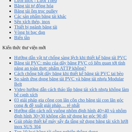
Lưới Inox - Lưới Thép
Băng tải tự động hóa
Băng tải ôm trục pulley
Các sản phẩm băng tải khác
Sên xích thép, inox
Thiết bị ngành băng tải
Vòng bi bạc đạn
Biến tần
Kiến thức thư viện mới
Hướng dẫn vật tư chống sàng lệch khi thiết kế băng tải PVC
Băng tải PVC: màu của dây băng PVC có liên quan tới tính
năng an toàn thực phẩm ATTP không?
Cách chống bật dây băng khi thiết kế băng tải PVC tai bèo
So sánh ứng dụng băng tải PVC và băng tải nhựa Modular
Belt
Video hướng dẫn cách tháo lắp băng tải xích nhựa không làm
bể cạnh xích
03 giải pháp gia công con lăn côn cho băng tải con lăn góc
cong & đề xuất giải pháp… rẻ nhất
Hướng dẫn cách nối vuông nhôm định hình 40×40 và nhôm
định hình 30×30 không cần sử dụng ke góc 90 độ
Giải pháp thiết kế máy sấy đa tầng sử dụng băng tải xích lưới
inox SUS 304
Top 10 loại băng tải công nghiệp thông dụng