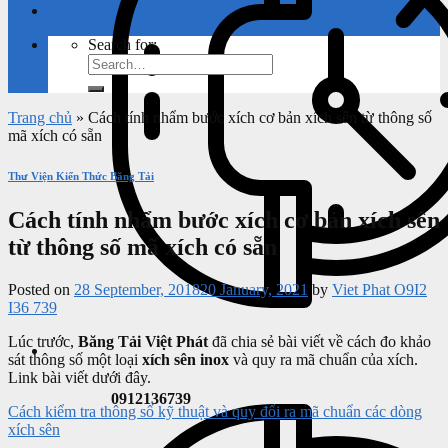
LIÊN HỆ
Search for:
Trang chủ
»
Cách tính nhẩm bước xích cơ bản xích sên từ thông số
mã xích có sẵn
Thư Viện Kiến Thức Băng Tải
Cách tính nhẩm bước xích cơ bản xích sên
từ thông số mã xích có sẵn
Posted on
28 September, 2018
20 January, 2021
by
Viet Phat O9I2
I36 739
Lúc trước,
Băng Tải Việt Phát
đã chia sẻ bài viết về cách đo khảo
sát thông số một loại
xích sên inox
và quy ra mã chuẩn của xích.
Link bài viết dưới đây.
0912136739
Cách kiểm tra thông số kỹ thuật và quy đổi ra mã chuẩn các dòng
xích sên