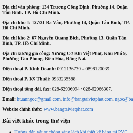
Địa chỉ văn phòng:
134 Trương Công Định, Phường 14, Quận
Tân Bình, TP. Hồ Chí Minh.
Địa chỉ kho 1:
127/31 Ba Vân, Phường 14, Quận Tân Bình, TP.
Hồ Chí Minh.
Địa chỉ kho 2:
67 Nguyễn Quang Bích, Phường 13, Quận Tân
Bình, TP. Hồ Chí Minh.
Địa chỉ xưởng gia công:
Xưởng Cơ Khí Việt Phát, Khu Phố 9,
Phường Tân Phong, Biên Hòa, Đồng Nai.
Điện thoại P. Kinh Doanh:
0912136739 – 0898120039.
Điện thoại P. Kỹ Thuật:
0933235588.
Điện thoại tổng đài, fax:
028-62936994 / 028-62966307.
Email:
htuanngoc@gmail.com
,
info@bangtaivietphat.com
,
ngoc@ban
Website chính thức:
www.bangtaivietphat.com
Bài viết khác trong thư viện
Hướng dẫn vật tư chống sàng lệch khi thiết kế băng tải PVC