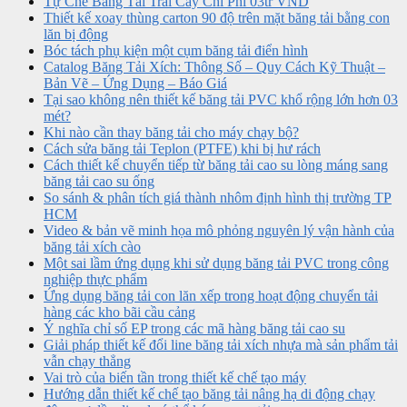
Tự Chế Băng Tải Trái Cây Chi Phí 03tr VND
Thiết kế xoay thùng carton 90 độ trên mặt băng tải bằng con
lăn bị động
Bóc tách phụ kiện một cụm băng tải điển hình
Catalog Băng Tải Xích: Thông Số – Quy Cách Kỹ Thuật –
Bản Vẽ – Ứng Dụng – Báo Giá
Tại sao không nên thiết kế băng tải PVC khổ rộng lớn hơn 03
mét?
Khi nào cần thay băng tải cho máy chạy bộ?
Cách sửa băng tải Teplon (PTFE) khi bị hư rách
Cách thiết kế chuyển tiếp từ băng tải cao su lòng máng sang
băng tải cao su ống
So sánh & phân tích giá thành nhôm định hình thị trường TP
HCM
Video & bản vẽ minh họa mô phỏng nguyên lý vận hành của
băng tải xích cào
Một sai lầm ứng dụng khi sử dụng băng tải PVC trong công
nghiệp thực phẩm
Ứng dụng băng tải con lăn xếp trong hoạt động chuyển tải
hàng các kho bãi cầu cảng
Ý nghĩa chỉ số EP trong các mã hàng băng tải cao su
Giải pháp thiết kế đổi line băng tải xích nhựa mà sản phẩm tải
vẫn chạy thẳng
Vai trò của biến tần trong thiết kế chế tạo máy
Hướng dẫn thiết kế chế tạo băng tải nâng hạ di động chạy