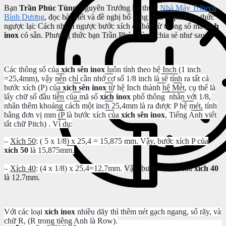
Bạn
Trần Phúc Tùng
, nguyên Trưởng kỹ thuật
Nhà Máy Tribeco
Bình Dương
, đọc bài viết và đề nghị bổ sung chia sẻ phương thức
ngược lại: Cách nhẩm ngược bước xích cơ bản từ thông số mã
xích
inox
có sẵn. Phương thức bạn Trần Phúc Tùng chia sẻ như sau:
Các thông số của
xích sên inox
luôn tính theo hệ Inch (1 inch
=25,4mm), vậy nên chỉ cần nhớ cơ số 1/8 inch là sẽ tính ra tất cả
bước xích (P) của
xích sên inox
từ hệ Inch thành hệ Mét, cụ thế là
lấy chữ số đầu tiên của mã số
xích inox
phổ thông nhân với 1/8,
nhân thêm khoảng cách một inch 25,4mm là ra được P hệ mét, tính
bằng đơn vị mm (P là bước xích của
xích sên inox
, Tiếng Anh viết
tắt chữ Pitch) . Ví dụ:
–
Xích 50
: ( 5 x 1/8) x 25,4 = 15,875 mm. Vậy, bước xích P của
xích 50
là 15,875mm.
–
Xích 40
: (4 x 1/8) x 25,4=12,7mm.
Vậy, bước xích P của
xích 40
là 12.7mm.
Với các loại
xích inox
nhiều dãy thì thêm nét gạch ngang, số rãy, và
chữ R, (R trong tiêng Anh là Row).
Search for: