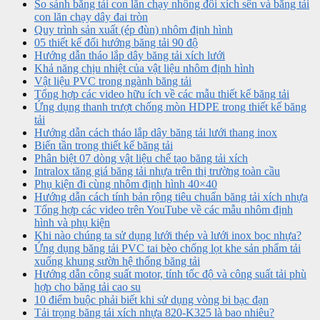
So sánh băng tải con lăn chạy nhông đôi xích sên và băng tải
con lăn chạy dây đai tròn
Quy trình sản xuất (ép đùn) nhôm định hình
05 thiết kế đổi hướng băng tải 90 độ
Hướng dẫn tháo lắp dây băng tải xích lưới
Khả năng chịu nhiệt của vật liệu nhôm định hình
Vật liệu PVC trong ngành băng tải
Tổng hợp các video hữu ích về các mẫu thiết kế băng tải
Ứng dụng thanh trượt chống mòn HDPE trong thiết kế băng
tải
Hướng dẫn cách tháo lắp dây băng tải lưới thang inox
Biến tần trong thiết kế băng tải
Phân biệt 07 dòng vật liệu chế tạo băng tải xích
Intralox tăng giá băng tải nhựa trên thị trường toàn cầu
Phụ kiện đi cùng nhôm định hình 40×40
Hướng dẫn cách tính bản rộng tiêu chuẩn băng tải xích nhựa
Tổng hợp các video trên YouTube về các mẫu nhôm định
hình và phụ kiện
Khi nào chúng ta sử dụng lưới thép và lưới inox bọc nhựa?
Ứng dụng băng tải PVC tai bèo chống lọt khe sản phẩm tải
xuống khung sườn hệ thống băng tải
Hướng dẫn công suất motor, tính tốc độ và công suất tải phù
hợp cho băng tải cao su
10 điểm buộc phải biết khi sử dụng vòng bi bạc đạn
Tải trọng băng tải xích nhựa 820-K325 là bao nhiêu?