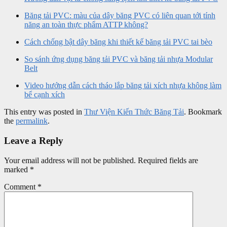
Băng tải PVC: màu của dây băng PVC có liên quan tới tính
năng an toàn thực phẩm ATTP không?
Cách chống bật dây băng khi thiết kế băng tải PVC tai bèo
So sánh ứng dụng băng tải PVC và băng tải nhựa Modular
Belt
Video hướng dẫn cách tháo lắp băng tải xích nhựa không làm
bể cạnh xích
This entry was posted in
Thư Viện Kiến Thức Băng Tải
. Bookmark
the
permalink
.
Leave a Reply
Your email address will not be published.
Required fields are
marked
*
Comment
*