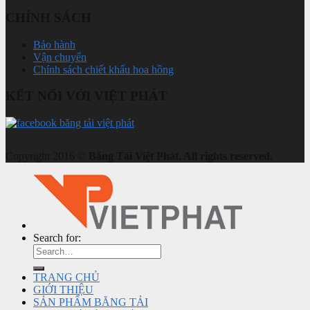
CHÍNH SÁCH
Bảo hành
Vận chuyển
Chính sách chiết khấu hoa hồng
KẾT NỐI VỚI VIỆT PHÁT
Copyright 2016 ©
Băng Tải Việt Phát. All rights reserved.
Search for:
TRANG CHỦ
GIỚI THIỆU
SẢN PHẨM BĂNG TẢI