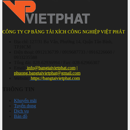
CÔNG TY CP BĂNG TẢI XÍCH CÔNG NGHIỆP VIỆT PHÁT
Địa chỉ: 127/31 Ba Vân, Phường 14, Quận Tân Bình,
TP.HCM
Điện thoại: 0912136739 / 0919687733 / 0916226660 /
0933235588
Tổng đài: 028-62936994 / Fax: 028-62966307
Email:
info@bangtaivietphat.com
|
phuong.bangtaivietphat@gmail.com
Website:
https://bangtaivietphat.com
THÔNG TIN
Khuyến mãi
Tuyển dụng
Dịch vụ
Bản đồ