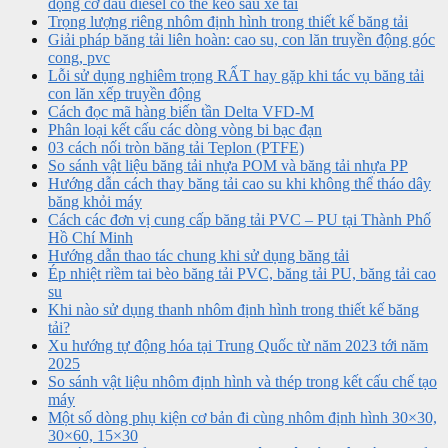
động cơ dầu diesel có thể kéo sau xe tải
Trọng lượng riêng nhôm định hình trong thiết kế băng tải
Giải pháp băng tải liên hoàn: cao su, con lăn truyền động góc
cong, pvc
Lỗi sử dụng nghiêm trọng RẤT hay gặp khi tác vụ băng tải
con lăn xếp truyền động
Cách đọc mã hàng biến tần Delta VFD-M
Phân loại kết cấu các dòng vòng bi bạc đạn
03 cách nối tròn băng tải Teplon (PTFE)
So sánh vật liệu băng tải nhựa POM và băng tải nhựa PP
Hướng dẫn cách thay băng tải cao su khi không thể tháo dây
băng khỏi máy
Cách các đơn vị cung cấp băng tải PVC – PU tại Thành Phố
Hồ Chí Minh
Hướng dẫn thao tác chung khi sử dụng băng tải
Ép nhiệt riềm tai bèo băng tải PVC, băng tải PU, băng tải cao
su
Khi nào sử dụng thanh nhôm định hình trong thiết kế băng
tải?
Xu hướng tự động hóa tại Trung Quốc từ năm 2023 tới năm
2025
So sánh vật liệu nhôm định hình và thép trong kết cấu chế tạo
máy
Một số dòng phụ kiện cơ bản đi cùng nhôm định hình 30×30,
30×60, 15×30