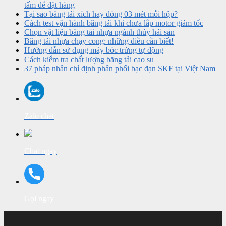
tấm để đặt hàng
Tại sao băng tải xích hay đóng 03 mét mỗi hộp?
Cách test vận hành băng tải khi chưa lắp motor giảm tốc
Chọn vật liệu băng tải nhựa ngành thủy hải sản
Băng tải nhựa chạy cong: những điều cần biết!
Hướng dẫn sử dụng máy bóc trứng tự động
Cách kiểm tra chất lượng băng tải cao su
37 pháp nhân chỉ định phân phối bạc đạn SKF tại Việt Nam
Zalo chat
Chat ngay
Gọi ngay