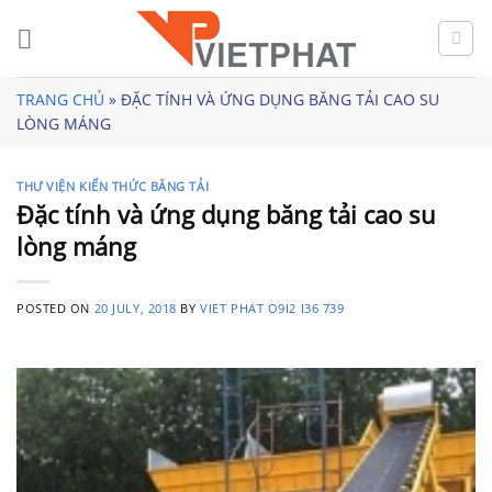
Skip
to
content
TRANG CHỦ
»
ĐẶC TÍNH VÀ ỨNG DỤNG BĂNG TẢI CAO SU
LÒNG MÁNG
THƯ VIỆN KIẾN THỨC BĂNG TẢI
Đặc tính và ứng dụng băng tải cao su
lòng máng
POSTED ON
20 JULY, 2018
BY
VIET PHAT O9I2 I36 739