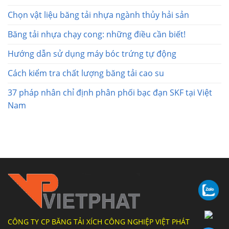
Chọn vật liệu băng tải nhựa ngành thủy hải sản
Băng tải nhựa chạy cong: những điều cần biết!
Hướng dẫn sử dụng máy bóc trứng tự động
Cách kiểm tra chất lượng băng tải cao su
37 pháp nhân chỉ định phân phối bạc đạn SKF tại Việt
Nam
CÔNG TY CP BĂNG TẢI XÍCH CÔNG NGHIỆP VIỆT PHÁT