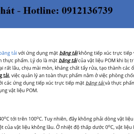
băng tải
với ứng dụng mặt
băng tải
không tiếp xúc trực tiếp 
n thực phẩm. Lý do là mặt
băng tải
của vật liệu POM khi bị t
i rất lâu, chịu mài mòn, kháng chất tẩy rửa, tạo thành các 
 tải
, việc quản lý an toàn thực phẩm nằm ở việc phòng chố
Với các ứng dụng tiếp xúc trực tiếp mặt
băng tải
và thực phẩ
ụng vật liệu POM.
o
o
40
C tới trên 100
C. Tuy nhiên, đây không phải dòng vật liệu
o
iệt của vật liệu không lâu. Ở nhiệt độ thấp dước 0
C, vật liệ