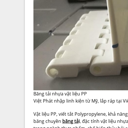
Băng tải nhựa vật liệu PP
Việt Phát nhập linh kiện từ Mỹ, lắp ráp tại V
Vật liệu PP, viết tắt Polypropylene, khả nă
băng chuyền
băng tả
i
, đặc tính vật liệu nh