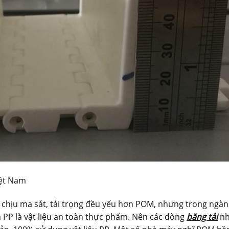
iệt Nam
ng chịu ma sát, tải trọng đều yếu hơn POM, nhưng trong ngà
ựa PP là vật liệu an toàn thực phẩm. Nên các dòng
băng tải
nh