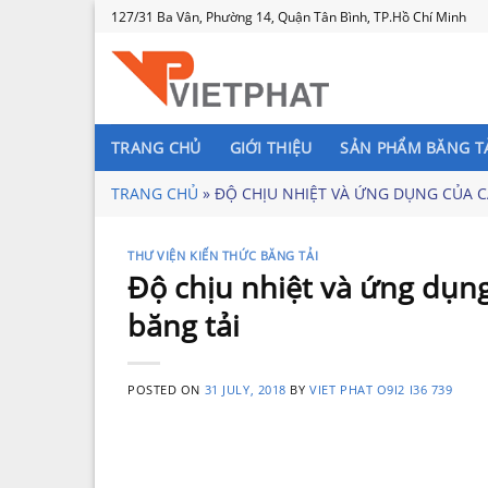
Skip
127/31 Ba Vân, Phường 14, Quận Tân Bình, TP.Hồ Chí Minh
to
content
TRANG CHỦ
GIỚI THIỆU
SẢN PHẨM BĂNG T
TRANG CHỦ
»
ĐỘ CHỊU NHIỆT VÀ ỨNG DỤNG CỦA 
THƯ VIỆN KIẾN THỨC BĂNG TẢI
Độ chịu nhiệt và ứng dụng
băng tải
POSTED ON
31 JULY, 2018
BY
VIET PHAT O9I2 I36 739