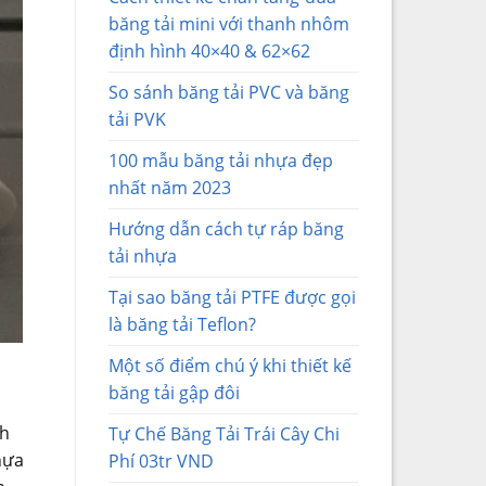
băng tải mini với thanh nhôm
định hình 40×40 & 62×62
So sánh băng tải PVC và băng
tải PVK
100 mẫu băng tải nhựa đẹp
nhất năm 2023
Hướng dẫn cách tự ráp băng
tải nhựa
Tại sao băng tải PTFE được gọi
là băng tải Teflon?
Một số điểm chú ý khi thiết kế
băng tải gập đôi
nh
Tự Chế Băng Tải Trái Cây Chi
ựa
Phí 03tr VND