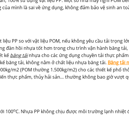
sản, 100% sử dụng vật liệu PP. Một số nhà máy nghĩ POM bề
 của mình là sai về ứng dụng, không đảm bảo vệ sinh an to
 liệu PP so với vật liệu POM, nếu không yêu cầu tải trọng lớn
ng đàn hồi nhựa tốt hơn trong chu trình vận hành băng tải,
ết kế
băng tải
nhựa cho các ứng dụng chuyền tải thực phẩm 
kế băng tải, không nằm ở chất liệu nhựa băng tải.
Băng tải 
1.000kg/m2 (POM thường 1.500kg/m2) cho các thiết kế phổ th
 biến thực phẩm, thủy hải sản… thường không bao giờ vượt 
o
ưới 100
C. Nhựa PP không chịu được môi trường lạnh nhiệt 