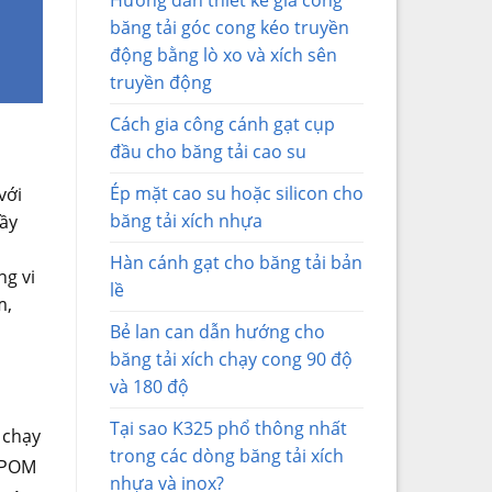
Hướng dẫn thiết kế gia công
băng tải góc cong kéo truyền
động bằng lò xo và xích sên
truyền động
Cách gia công cánh gạt cụp
đầu cho băng tải cao su
Ép mặt cao su hoặc silicon cho
với
băng tải xích nhựa
rầy
ổ
Hàn cánh gạt cho băng tải bản
ng vi
lề
m,
Bẻ lan can dẫn hướng cho
băng tải xích chạy cong 90 độ
và 180 độ
Tại sao K325 phổ thông nhất
 chạy
trong các dòng băng tải xích
u POM
nhựa và inox?