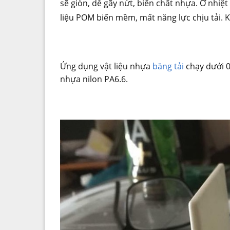
sẽ giòn, dễ gãy nứt, biến chất nhựa. Ở nhiệ
liệu POM biến mềm, mất năng lực chịu tải. 
Ứng dụng vật liệu nhựa
băng tải
chạy dưới 
nhựa nilon PA6.6.