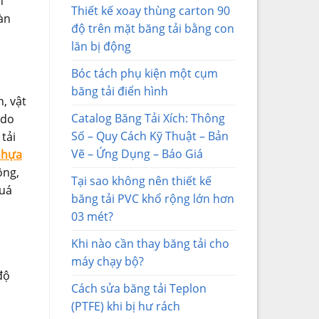
n
Thiết kế xoay thùng carton 90
àn
độ trên mặt băng tải bằng con
lăn bị động
Bóc tách phụ kiện một cụm
băng tải điển hình
, vật
Catalog Băng Tải Xích: Thông
 do
Số – Quy Cách Kỹ Thuật – Bản
tải
Vẽ – Ứng Dụng – Báo Giá
nhựa
ông,
Tại sao không nên thiết kế
quá
băng tải PVC khổ rộng lớn hơn
03 mét?
Khi nào cần thay băng tải cho
máy chạy bộ?
độ
Cách sửa băng tải Teplon
(PTFE) khi bị hư rách