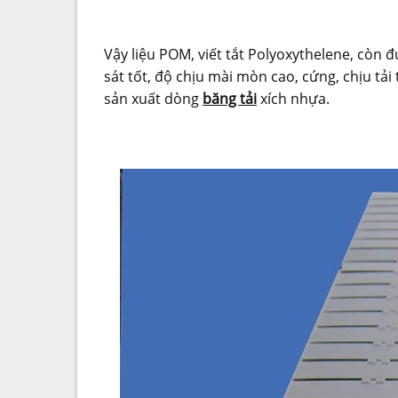
Vậy liệu POM, viết tắt Polyoxythelene, còn đượ
sát tốt, độ chịu mài mòn cao, cứng, chịu tả
sản xuất dòng
băng tải
xích nhựa.