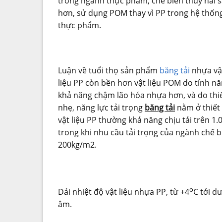
trong ngành thực phẩm, chế biến thủy hải 
hơn, sử dụng POM thay vì PP trong hệ thống
thực phẩm.
Luận về tuổi thọ sản phẩm
băng tải
nhựa vật
liệu PP còn bền hơn vật liệu POM do tính nă
khả năng chậm lão hóa nhựa hơn, và do thi
nhẹ, năng lực tải trọng
băng tải
nằm ở thiết 
vật liệu PP thường khả năng chịu tải trên 
trong khi nhu cầu tải trọng của ngành chế
200kg/m2.
o
Dải nhiệt độ vật liệu nhựa PP, từ +4
C tới d
âm.