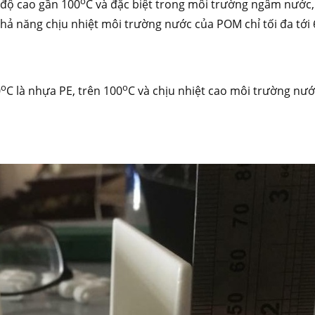
o
t độ cao gần 100
C và đặc biệt trong môi trường ngâm nước,
Khả năng chịu nhiệt môi trường nước của POM chỉ tối đa tới 
o
o
0
C là nhựa PE, trên 100
C và chịu nhiệt cao môi trường nướ