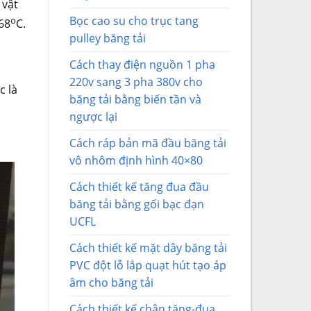
 vật
Bọc cao su cho trục tang
o
68
C.
pulley băng tải
Cách thay điện nguồn 1 pha
220v sang 3 pha 380v cho
c là
băng tải bằng biến tần và
ngược lại
Cách ráp bản mã đầu băng tải
vô nhôm định hình 40×80
Cách thiết kế tăng đua đầu
băng tải bằng gối bạc đạn
UCFL
Cách thiết kế mặt dây băng tải
PVC đột lỗ lắp quạt hút tạo áp
âm cho băng tải
Cách thiết kế chân tăng-đua