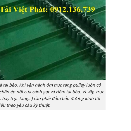
à tai bèo. Khi vận hành ôm trục tang pulley luôn có
chân ép nối của cánh gạt và riềm tai bèo. Vì vậy, trục
lô, hay trục tang…) cần phải đảm bảo đường kính tối
iểu theo yêu cầu kỹ thuật.