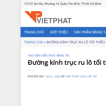
Skip
127/31 Ba Vân, Phường 14, Quận Tân Bình, TP.Hồ Chí Minh
to
content
TRANG CHỦ
GIỚI THIỆU
SẢN PHẨM BĂNG T
TRANG CHỦ
»
ĐƯỜNG KÍNH TRỤC RU LÔ TỐI THIỂU 
THƯ VIỆN KIẾN THỨC BĂNG TẢI
Đường kính trục ru lô tối 
POSTED ON
7 JULY, 2020
BY
VIET PHAT O9I2 I36 739