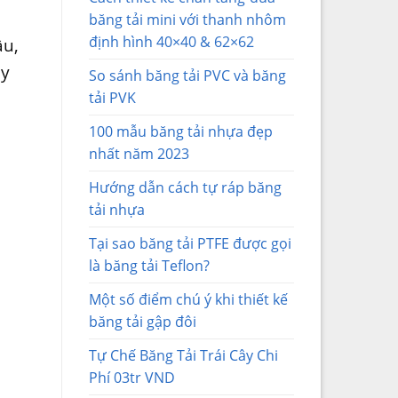
băng tải mini với thanh nhôm
định hình 40×40 & 62×62
ầu,
ây
So sánh băng tải PVC và băng
tải PVK
100 mẫu băng tải nhựa đẹp
nhất năm 2023
Hướng dẫn cách tự ráp băng
tải nhựa
Tại sao băng tải PTFE được gọi
là băng tải Teflon?
Một số điểm chú ý khi thiết kế
băng tải gập đôi
Tự Chế Băng Tải Trái Cây Chi
Phí 03tr VND