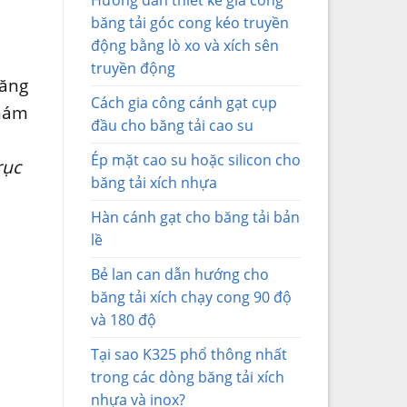
Hướng dẫn thiết kế gia công
băng tải góc cong kéo truyền
động bằng lò xo và xích sên
truyền động
băng
Cách gia công cánh gạt cụp
nhám
đầu cho băng tải cao su
Ép mặt cao su hoặc silicon cho
rục
băng tải xích nhựa
Hàn cánh gạt cho băng tải bản
lề
Bẻ lan can dẫn hướng cho
băng tải xích chạy cong 90 độ
và 180 độ
Tại sao K325 phổ thông nhất
trong các dòng băng tải xích
nhựa và inox?