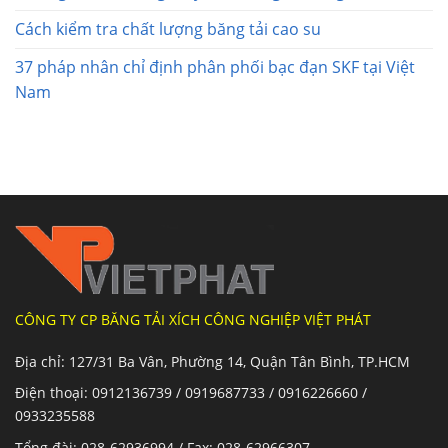
Cách kiểm tra chất lượng băng tải cao su
37 pháp nhân chỉ định phân phối bạc đạn SKF tại Việt
Nam
CÔNG TY CP BĂNG TẢI XÍCH CÔNG NGHIỆP VIỆT PHÁT
Địa chỉ: 127/31 Ba Vân, Phường 14, Quận Tân Bình, TP.HCM
Điện thoại: 0912136739 / 0919687733 / 0916226660 /
0933235588
Tổng đài: 028-62936994 / Fax: 028-62966307