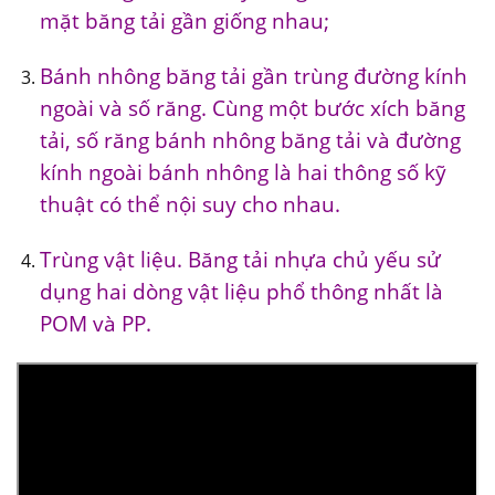
mặt băng tải gần giống nhau;
Bánh nhông băng tải gần trùng đường kính
ngoài và số răng. Cùng một bước xích băng
tải, số răng bánh nhông băng tải và đường
kính ngoài bánh nhông là hai thông số kỹ
thuật có thể nội suy cho nhau.
Trùng vật liệu. Băng tải nhựa chủ yếu sử
dụng hai dòng vật liệu phổ thông nhất là
POM và PP.